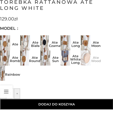
TOREBKA RATTANOWA ATE
LONG WHITE
129.00
zł
MODEL
Ate
Ate
Ate
Ate
Ate
Biała
Czarna
Long
Moon
Ate
Ate
Ate
Ate
Ate
White
Romb
Round
Sun
Wood
Long
Rainbow
-
+
DODAJ DO KOSZYKA