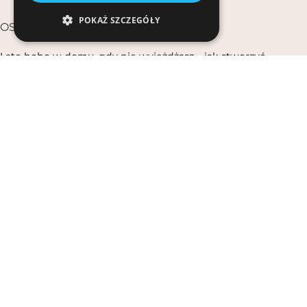
POKAŻ SZCZEGÓŁY
OSTATNIE WPISY
Lato boho w domu, gdy nie wyjeżdżasz – jak stworzyć
wakacyjny klimat w mieście
30 lipca, 2026
Świeca w kokosie na tarasie – jak używać latem, żeby nie
gasła na wietrze
28 lipca, 2026
Strój kąpielowy w prążki, kwiaty i jednolity – który wzór lepiej
wygląda na opaleniźnie?
27 lipca, 2026
Letni wieczór na tarasie – jak zastawić stół i stworzyć klimat
boho na kolację w ogrodzie?
23 lipca, 2026
Letnie nowości w środku sezonu – świeże fasony, które
zdążysz jeszcze nosić tego lata
22 lipca, 2026
© Made by Bali Bali with Love & Passion