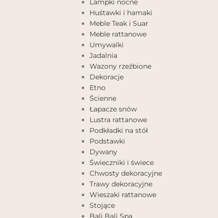
Lampki nocne
Huśtawki i hamaki
Meble Teak i Suar
Meble rattanowe
Umywalki
Jadalnia
Wazony rzeźbione
Dekoracje
Etno
Ścienne
Łapacze snów
Lustra rattanowe
Podkładki na stół
Podstawki
Dywany
Świeczniki i świece
Chwosty dekoracyjne
Trawy dekoracyjne
Wieszaki rattanowe
Stojące
Bali Bali Spa