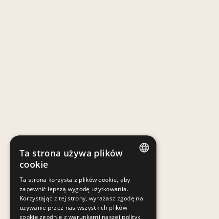
Ta strona używa plików
cookie
POLISH
Ta strona korzysta z plików cookie, aby
zapewnić lepszą wygodę użytkowania.
POLISH
Korzystając z tej strony, wyrażasz zgodę na
używanie przez nas wszystkich plików
cookie zgodnie z warunkami naszej polityki