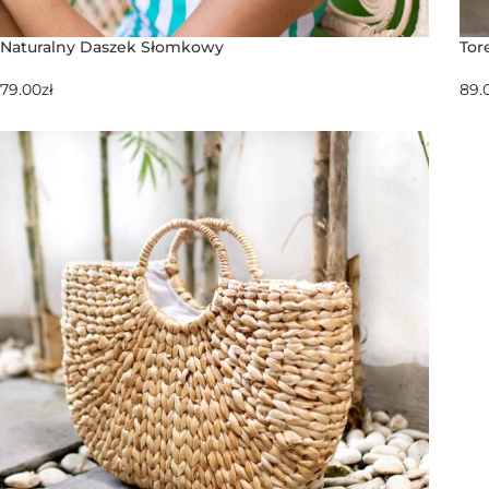
Naturalny Daszek Słomkowy
To
79.00
zł
89.