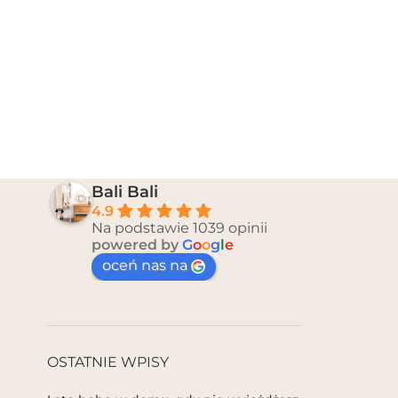
Bali Bali
4.9
Na podstawie 1039 opinii
powered by
G
o
o
g
l
e
oceń nas na
OSTATNIE WPISY