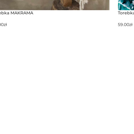
rebka MAKRAMA
Torebk
00
zł
59.00
zł