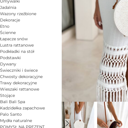
Umywalki
Jadalnia
Wazony rzeźbione
Dekoracje
Etno
Ścienne
Łapacze snów
Lustra rattanowe
Podkładki na stół
Podstawki
Dywany
Świeczniki i świece
Chwosty dekoracyjne
Trawy dekoracyjne
Wieszaki rattanowe
Stojące
Bali Bali Spa
Kadzidełka zapachowe
Palo Santo
Mydła naturalne
POMYSŁ NA PREZENT