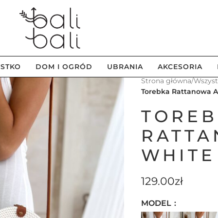
STKO
DOM I OGRÓD
UBRANIA
AKCESORIA
Strona główna
/
Wszys
Torebka Rattanowa A
TOREB
RATTA
WHITE
129.00
zł
MODEL