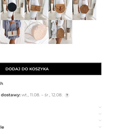
DODAJ DO KOSZYKA
ch
 dostawy:
wt., 11.08. – śr., 12.08.
le