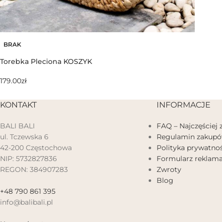
BRAK
Torebka Pleciona KOSZYK
179.00
zł
KONTAKT
INFORMACJE
BALI BALI
FAQ – Najczęściej
ul. Tczewska 6
Regulamin zakup
42-200 Częstochowa
Polityka prywatnoś
NIP: 5732827836
Formularz reklama
REGON: 384907283
Zwroty
Blog
+48 790 861 395
info@balibali.pl