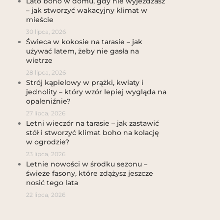
Lato boho w domu, gdy nie wyjeżdżasz
– jak stworzyć wakacyjny klimat w
mieście
30 lipca, 2026
Świeca w kokosie na tarasie – jak
używać latem, żeby nie gasła na
wietrze
28 lipca, 2026
Strój kąpielowy w prążki, kwiaty i
jednolity – który wzór lepiej wygląda na
opaleniźnie?
27 lipca, 2026
Letni wieczór na tarasie – jak zastawić
stół i stworzyć klimat boho na kolację
w ogrodzie?
23 lipca, 2026
Letnie nowości w środku sezonu –
świeże fasony, które zdążysz jeszcze
nosić tego lata
22 lipca, 2026