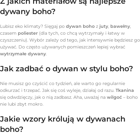
Z jakich materiałów są najlepsze
dywany boho?
Lubisz eko klimaty? Sięgaj po
dywan boho
z
juty
,
bawełny
,
czasem
poliester
(dla tych, co chcą wytrzymały i łatwy w
czyszczeniu). Wybór zależy od tego, jak intensywnie będziesz go
używać. Do często używanych pomieszczeń lepiej wybrać
wytrzymałe dywany
.
Jak zadbać o dywan w stylu boho?
Nie musisz go czyścić co tydzień, ale warto go regularnie
odkurzać i trzepać. Jak się coś wyleje, działaj od razu.
Tkanina
się odwdzięczy, jak o nią zadbasz. Aha, uważaj na
wilgoć
– boho
nie lubi zbyt mokro.
Jakie wzory królują w dywanach
boho?