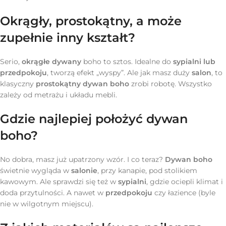
Okrągły, prostokątny, a może
zupełnie inny kształt?
Serio,
okrągłe dywany
boho to sztos. Idealne do
sypialni lub
przedpokoju
, tworzą efekt „wyspy”. Ale jak masz duży
salon
, to
klasyczny
prostokątny dywan boho
zrobi robotę. Wszystko
zależy od metrażu i układu mebli.
Gdzie najlepiej położyć dywan
boho?
No dobra, masz już upatrzony wzór. I co teraz?
Dywan boho
świetnie wygląda w
salonie
, przy kanapie, pod stolikiem
kawowym. Ale sprawdzi się też w
sypialni
, gdzie ociepli klimat i
doda przytulności. A nawet w
przedpokoju
czy łazience (byle
nie w wilgotnym miejscu).