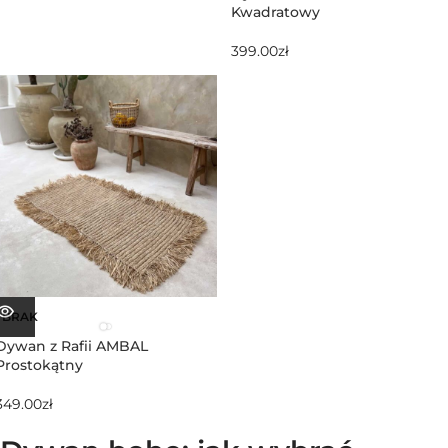
Kwadratowy
399.00
zł
BRAK
Dywan z Rafii AMBAL
Prostokątny
349.00
zł