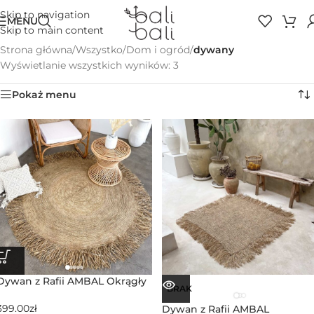
Skip to navigation
MENU
Skip to main content
Strona główna
/
Wszystko
/
Dom i ogród
/
dywany
Wyświetlanie wszystkich wyników: 3
Pokaż menu
Dywan z Rafii AMBAL Okrągły
BRAK
399.00
zł
Dywan z Rafii AMBAL