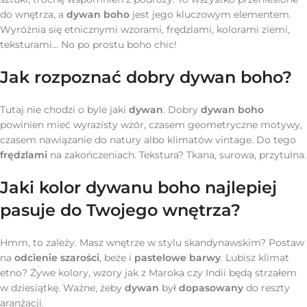
do wnętrza, a
dywan boho
jest jego kluczowym elementem.
Wyróżnia się etnicznymi wzorami, frędzlami, kolorami ziemi,
teksturami… No po prostu boho chic!
Jak rozpoznać dobry dywan boho?
Tutaj nie chodzi o byle jaki
dywan
. Dobry
dywan boho
powinien mieć wyrazisty wzór, czasem geometryczne motywy,
czasem nawiązanie do natury albo klimatów vintage. Do tego
frędzlami
na zakończeniach. Tekstura? Tkana, surowa, przytulna.
Jaki kolor dywanu boho najlepiej
pasuje do Twojego wnętrza?
Hmm, to zależy. Masz wnętrze w stylu skandynawskim? Postaw
na
odcienie szarości
, beże i
pastelowe barwy
. Lubisz klimat
etno? Żywe kolory, wzory jak z Maroka czy Indii będą strzałem
w dziesiątkę. Ważne, żeby
dywan
był
dopasowany
do reszty
aranżacji.