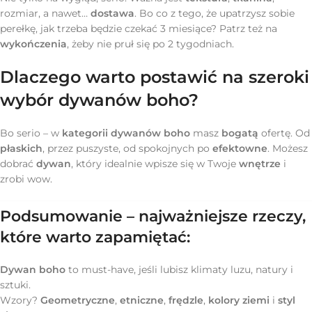
rozmiar, a nawet…
dostawa
. Bo co z tego, że upatrzysz sobie
perełkę, jak trzeba będzie czekać 3 miesiące? Patrz też na
wykończenia
, żeby nie pruł się po 2 tygodniach.
Dlaczego warto postawić na szeroki
wybór dywanów boho?
Bo serio – w
kategorii dywanów boho
masz
bogatą
ofertę. Od
płaskich
, przez puszyste, od spokojnych po
efektowne
. Możesz
dobrać
dywan
, który idealnie wpisze się w Twoje
wnętrze
i
zrobi wow.
Podsumowanie – najważniejsze rzeczy,
które warto zapamiętać:
Dywan boho
to must-have, jeśli lubisz klimaty luzu, natury i
sztuki.
Wzory?
Geometryczne
,
etniczne
,
frędzle
,
kolory ziemi
i
styl