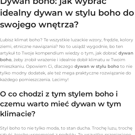
Dywan boho: jak wybrać
idealny dywan w stylu boho do
swojego wnętrza?
Lubisz klimat boho? Te wszystkie luzackie wzory, frędzle, kolory
ziemi, etniczne nawiązania? No to usiądź wygodnie, bo ten
artykuł to Twoje kompendium wiedzy o tym, jak dobrać
dywan
boho
, żeby zrobił wrażenie i idealnie dobił klimatu w Twoim
mieszkaniu. Opowiem Ci, dlaczego
dywan w stylu boho
to nie
tylko modny dodatek, ale też mega praktyczne rozwiązanie do
każdego pomieszczenia. Lecimy!
O co chodzi z tym stylem boho i
czemu warto mieć dywan w tym
klimacie?
Styl boho to nie tylko moda, to stan ducha. Trochę luzu, trochę
sztuki, trochę wspomnień z podróży. To wszystko przeniesione