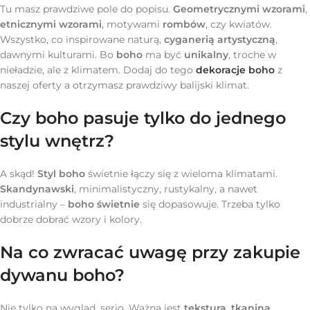
Tu masz prawdziwe pole do popisu.
Geometrycznymi wzorami
,
etnicznymi wzorami
, motywami
rombów
, czy kwiatów.
Wszystko, co inspirowane naturą,
cyganerią artystyczną
,
dawnymi kulturami. Bo
boho
ma być
unikalny
, troche w
nieładzie, ale z klimatem. Dodaj do tego
dekoracje boho
z
naszej oferty a otrzymasz prawdziwy balijski klimat.
Czy boho pasuje tylko do jednego
stylu wnętrz?
A skąd!
Styl boho
świetnie łączy się z wieloma klimatami.
Skandynawski
, minimalistyczny, rustykalny, a nawet
industrialny –
boho świetnie
się dopasowuje. Trzeba tylko
dobrze dobrać wzory i kolory.
Na co zwracać uwagę przy zakupie
dywanu boho?
Nie tylko na wygląd, serio. Ważna jest
tekstura
,
tkanina
,