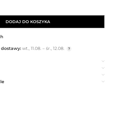
DODAJ DO KOSZYKA
ch
 dostawy:
wt., 11.08. – śr., 12.08.
le