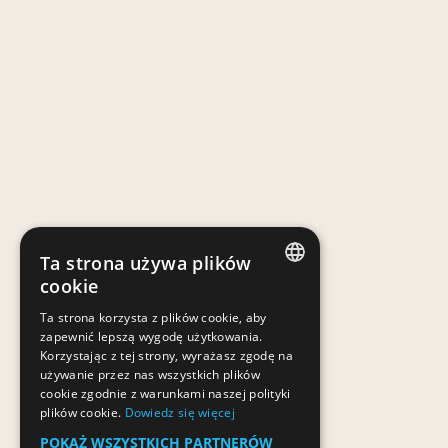
Ta strona używa plików
cookie
POLISH
Ta strona korzysta z plików cookie, aby
zapewnić lepszą wygodę użytkowania.
POLISH
Korzystając z tej strony, wyrażasz zgodę na
używanie przez nas wszystkich plików
cookie zgodnie z warunkami naszej polityki
plików cookie.
Dowiedz się więcej
POKAŻ WSZYSTKICH PARTNERÓW