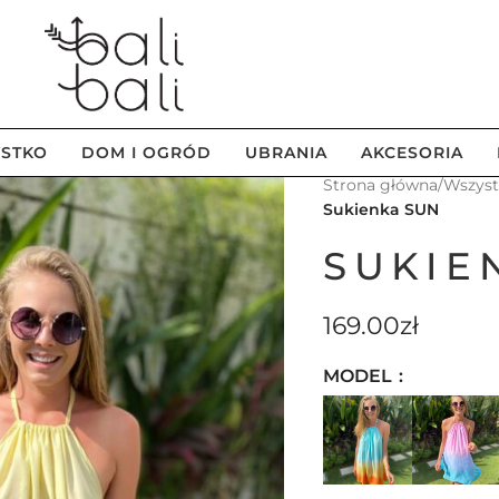
STKO
DOM I OGRÓD
UBRANIA
AKCESORIA
Strona główna
/
Wszys
Sukienka SUN
SUKIE
169.00
zł
MODEL