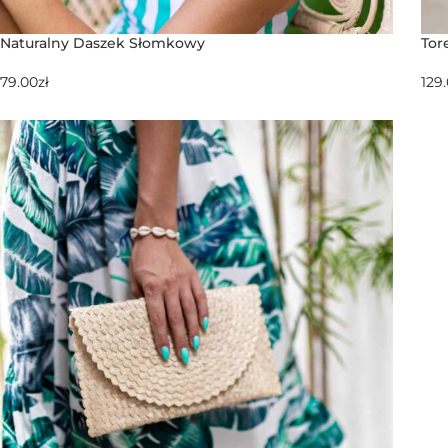
Naturalny Daszek Słomkowy
Tor
79.00
zł
129