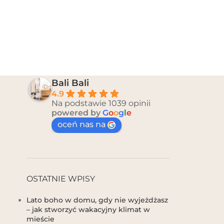
Bali Bali
4.9
Na podstawie 1039 opinii
powered by
G
o
o
g
l
e
oceń nas na
OSTATNIE WPISY
Lato boho w domu, gdy nie wyjeżdżasz
– jak stworzyć wakacyjny klimat w
mieście