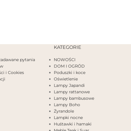
KATEGORIE
 zadawane pytania
NOWOŚCI
ów
DOM I OGRÓD
ci i Cookies
Poduszki i koce
cji
Oświetlenie
Lampy Japandi
Lampy rattanowe
Lampy bambusowe
Lampy Boho
Żyrandole
Lampki nocne
Huśtawki i hamaki
Meble Teak i Suar