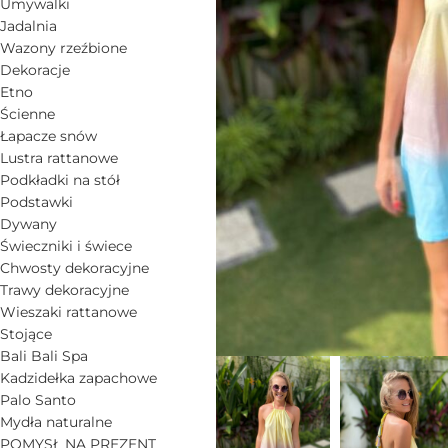
Umywalki
Jadalnia
Wazony rzeźbione
Dekoracje
Etno
Ścienne
Łapacze snów
Lustra rattanowe
Podkładki na stół
Podstawki
Dywany
Świeczniki i świece
Chwosty dekoracyjne
Trawy dekoracyjne
Wieszaki rattanowe
Stojące
Bali Bali Spa
Kadzidełka zapachowe
Palo Santo
Mydła naturalne
POMYSŁ NA PREZENT