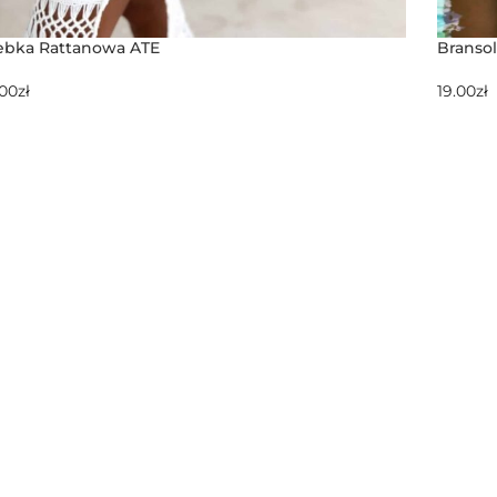
ebka Rattanowa ATE
Bransol
.00
zł
19.00
zł