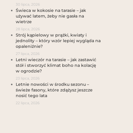
30 lipca, 2026
Świeca w kokosie na tarasie – jak
używać latem, żeby nie gasła na
wietrze
28 lipca, 2026
Strój kąpielowy w prążki, kwiaty i
jednolity – który wzór lepiej wygląda na
opaleniźnie?
27 lipca, 2026
Letni wieczór na tarasie – jak zastawić
stół i stworzyć klimat boho na kolację
w ogrodzie?
23 lipca, 2026
Letnie nowości w środku sezonu –
świeże fasony, które zdążysz jeszcze
nosić tego lata
22 lipca, 2026