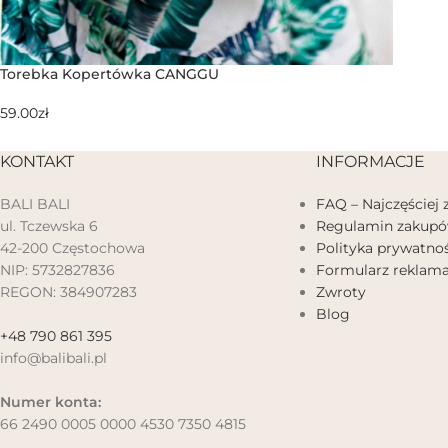
Torebka Kopertówka CANGGU
59.00
zł
KONTAKT
INFORMACJE
BALI BALI
FAQ – Najczęściej
ul. Tczewska 6
Regulamin zakup
42-200 Częstochowa
Polityka prywatnoś
NIP: 5732827836
Formularz reklama
REGON: 384907283
Zwroty
Blog
+48 790 861 395
info@balibali.pl
Numer konta:
66 2490 0005 0000 4530 7350 4815