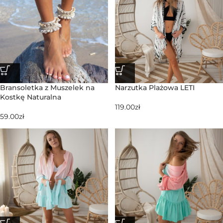
Bransoletka z Muszelek na
Narzutka Plażowa LETI
Kostkę Naturalna
119.00
zł
59.00
zł