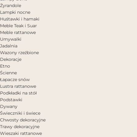
Żyrandole
Lampki nocne
Huśtawki i hamaki
Meble Teak i Suar
Meble rattanowe
Umywalki
Jadalnia
Wazony rzeźbione
Dekoracje
Etno
Ścienne
Łapacze snów
Lustra rattanowe
Podkładki na stół
Podstawki
Dywany
Świeczniki i świece
Chwosty dekoracyjne
Trawy dekoracyjne
Wieszaki rattanowe