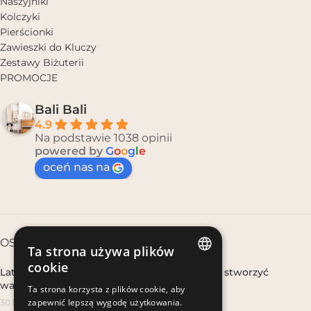
Naszyjniki
Kolczyki
Pierścionki
Zawieszki do Kluczy
Zestawy Biżuterii
PROMOCJE
Bali Bali
4.9
Na podstawie 1038 opinii
powered by
G
o
o
g
l
e
oceń nas na
OSTATNIE WPISY
Ta strona używa plików
cookie
Lato boho w domu, gdy nie wyjeżdżasz – jak stworzyć
POLISH
wakacyjny klimat w mieście
Ta strona korzysta z plików cookie, aby
zapewnić lepszą wygodę użytkowania.
30 lipca, 2026
POLISH