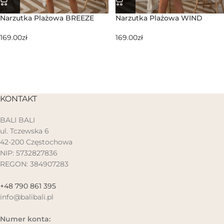
Narzutka Plażowa BREEZE
Narzutka Plażowa WIND
169.00
zł
169.00
zł
KONTAKT
BALI BALI
ul. Tczewska 6
42-200 Częstochowa
NIP: 5732827836
REGON: 384907283
+48 790 861 395
info@balibali.pl
Numer konta: