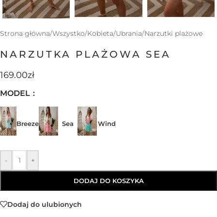
Strona główna
/
Wszystko
/
Kobieta
/
Ubrania
/
Narzutki plażowe
NARZUTKA PLAŻOWA SEA
169.00
zł
MODEL
Breeze
Sea
Wind
-
+
DODAJ DO KOSZYKA
Dodaj do ulubionych