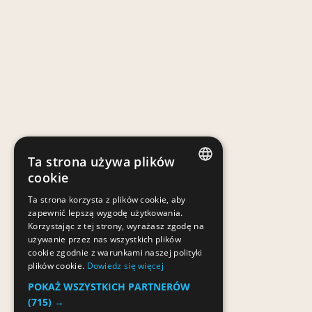
Ta strona używa plików
cookie
POLISH
Ta strona korzysta z plików cookie, aby
zapewnić lepszą wygodę użytkowania.
POLISH
Korzystając z tej strony, wyrażasz zgodę na
używanie przez nas wszystkich plików
cookie zgodnie z warunkami naszej polityki
plików cookie.
Dowiedz się więcej
POKAŻ WSZYSTKICH PARTNERÓW
(715) →