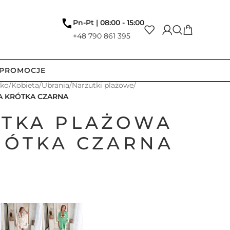
Pn-Pt | 08:00 - 15:00
+48 790 861 395
PROMOCJE
tko
/
Kobieta
/
Ubrania
/
Narzutki plażowe
/
IA KRÓTKA CZARNA
TKA PLAŻOWA
RÓTKA CZARNA