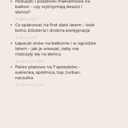
Poduszki i poszewki makramowe na
balkon – czy wytrzymają deszcz i
słońce?
19 lipca, 2026
Co spakować na first date latem – look
boho, biżuteria i drobna pielęgnacja
17 lipca, 2026
Łapacze snów na balkonie i w ogrodzie
latem – jak je wieszać, żeby nie
niszczyły się na słońcu
16 czerwca, 2026
Pareo plażowe na 7 sposobów –
sukienka, spódnica, top, turban,
narzutka
12 czerwca, 2026