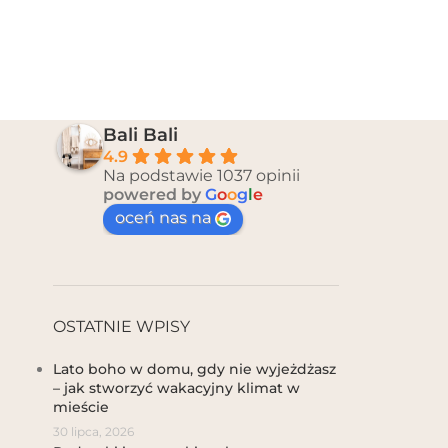
Bali Bali
4.9
Na podstawie 1037 opinii
powered by
G
o
o
g
l
e
oceń nas na
OSTATNIE WPISY
Lato boho w domu, gdy nie wyjeżdżasz
– jak stworzyć wakacyjny klimat w
mieście
30 lipca, 2026