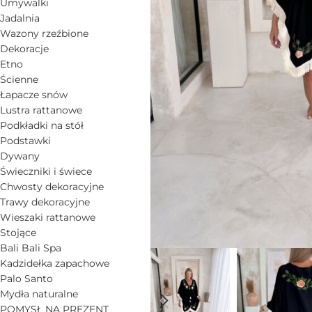
Umywalki
Jadalnia
Wazony rzeźbione
Dekoracje
Etno
Ścienne
Łapacze snów
Lustra rattanowe
Podkładki na stół
Podstawki
Dywany
Świeczniki i świece
Chwosty dekoracyjne
Trawy dekoracyjne
Wieszaki rattanowe
Stojące
Bali Bali Spa
Kadzidełka zapachowe
Palo Santo
Mydła naturalne
POMYSŁ NA PREZENT