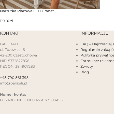
Narzutka Plażowa LETI Granat
119.00
zł
KONTAKT
INFORMACJE
BALI BALI
FAQ – Najczęściej
ul. Tczewska 6
Regulamin zakup
42-200 Częstochowa
Polityka prywatnoś
NIP: 5732827836
Formularz reklama
REGON: 384907283
Zwroty
Blog
+48 790 861 395
info@balibali.pl
Numer konta:
66 2490 0005 0000 4530 7350 4815