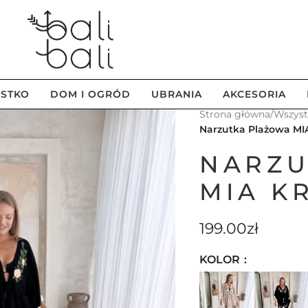
STKO
DOM I OGRÓD
UBRANIA
AKCESORIA
Strona główna
/
Wszys
Narzutka Plażowa M
NARZU
MIA K
199.00
zł
KOLOR