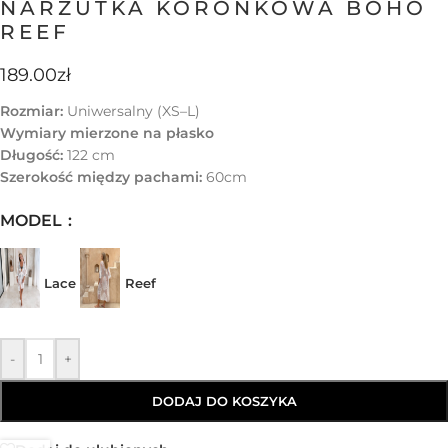
NARZUTKA KORONKOWA BOHO
REEF
189.00
zł
Rozmiar:
Uniwersalny (XS–L)
Wymiary mierzone na płasko
Długość:
122 cm
Szerokość między pachami:
60cm
MODEL
Lace
Reef
-
+
DODAJ DO KOSZYKA