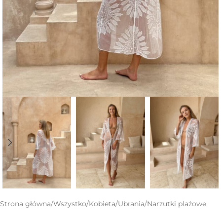
Strona główna
/
Wszystko
/
Kobieta
/
Ubrania
/
Narzutki plażowe