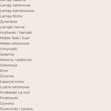
Lampy rattanowe
Lampy bambusowe
Lampy Boho
Żyrandole
Lampki nocne
Huśtawki i hamaki
Meble Teak i Suar
Meble rattanowe
Umywalki
Jadalnia
Wazony rzeźbione
Dekoracje
Etno
Ścienne
Łapacze snów
Lustra rattanowe
Podkładki na stół
Podstawki
Dywany
Świeczniki i świece