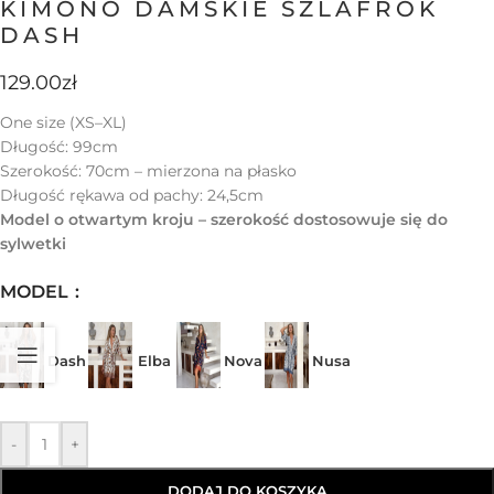
KIMONO DAMSKIE SZLAFROK
DASH
129.00
zł
One size (XS–XL)
Długość: 99cm
Szerokość: 70cm – mierzona na płasko
Długość rękawa od pachy: 24,5cm
Model o otwartym kroju – szerokość dostosowuje się do
sylwetki
MODEL
Dash
Elba
Nova
Nusa
-
+
DODAJ DO KOSZYKA