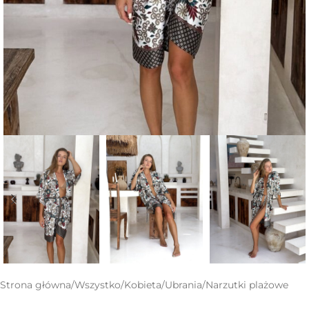
Strona główna
/
Wszystko
/
Kobieta
/
Ubrania
/
Narzutki plażowe