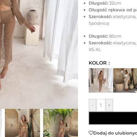
Długość:
32cm
Długość rękawa od p
Szerokość:
elastyczna,
Spódnica:
Długość:
85cm
Szerokość:
elastyczna,
XS-XL
KOLOR
-
+
Dodaj do ulubiony