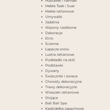
Huśtawki i hamaki
Meble Teak i Suar
Meble rattanowe
Umywalki
Jadalnia
Wazony rzeźbione
Dekoracje
Etno
Ścienne
Łapacze snów
Lustra rattanowe
Podkładki na stół
Podstawki
Dywany
Świeczniki i świece
Chwosty dekoracyjne
Trawy dekoracyjne
Wieszaki rattanowe
Stojące
Bali Bali Spa
Kadzidełka zapachowe