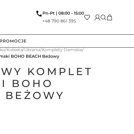
Pn-Pt | 08:00 - 15:00
+48 790 861 395
PROMOCJE
tko
/
Kobieta
/
Ubrania
/
Komplety Damskie
/
amski BOHO BEACH Beżowy
WY KOMPLET
I BOHO
 BEŻOWY