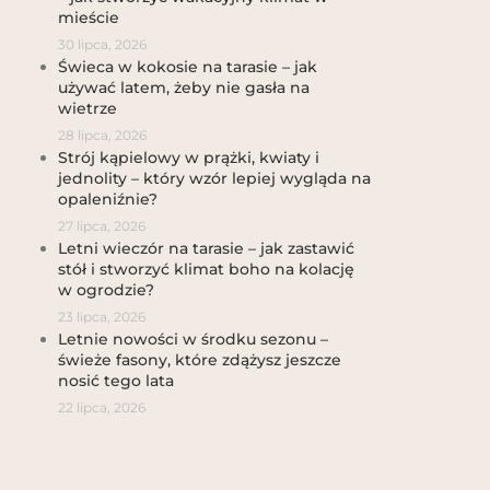
mieście
30 lipca, 2026
Świeca w kokosie na tarasie – jak
używać latem, żeby nie gasła na
wietrze
28 lipca, 2026
Strój kąpielowy w prążki, kwiaty i
jednolity – który wzór lepiej wygląda na
opaleniźnie?
27 lipca, 2026
Letni wieczór na tarasie – jak zastawić
stół i stworzyć klimat boho na kolację
w ogrodzie?
23 lipca, 2026
Letnie nowości w środku sezonu –
świeże fasony, które zdążysz jeszcze
nosić tego lata
22 lipca, 2026