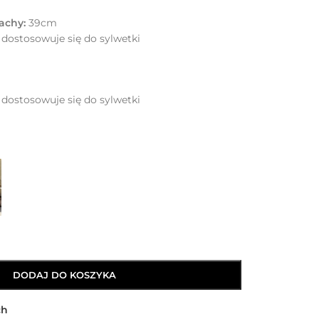
achy:
39cm
 dostosowuje się do sylwetki
 dostosowuje się do sylwetki
DODAJ DO KOSZYKA
ch