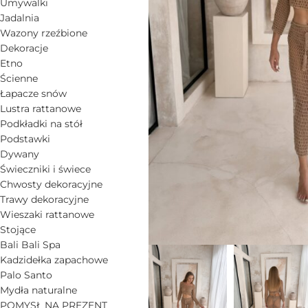
Umywalki
Jadalnia
Wazony rzeźbione
Dekoracje
Etno
Ścienne
Łapacze snów
Lustra rattanowe
Podkładki na stół
Podstawki
Dywany
Świeczniki i świece
Chwosty dekoracyjne
Trawy dekoracyjne
Wieszaki rattanowe
Stojące
Bali Bali Spa
Kadzidełka zapachowe
Palo Santo
Mydła naturalne
POMYSŁ NA PREZENT