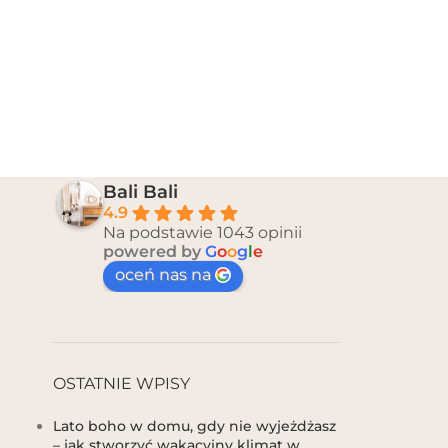
Bali Bali
4.9
Na podstawie 1043 opinii
powered by
G
o
o
g
l
e
oceń nas na
OSTATNIE WPISY
Lato boho w domu, gdy nie wyjeżdżasz
– jak stworzyć wakacyjny klimat w