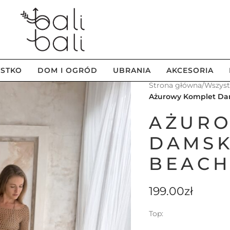
STKO
DOM I OGRÓD
UBRANIA
AKCESORIA
Strona główna
/
Wszys
Ażurowy Komplet D
AŻURO
DAMSK
BEACH
199.00
zł
Top: