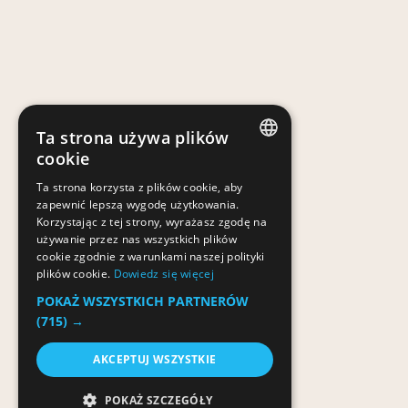
Ta strona używa plików
cookie
POLISH
Ta strona korzysta z plików cookie, aby
zapewnić lepszą wygodę użytkowania.
POLISH
Korzystając z tej strony, wyrażasz zgodę na
używanie przez nas wszystkich plików
cookie zgodnie z warunkami naszej polityki
plików cookie.
Dowiedz się więcej
POKAŻ WSZYSTKICH PARTNERÓW
(715) →
AKCEPTUJ WSZYSTKIE
POKAŻ SZCZEGÓŁY