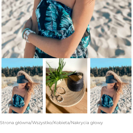
Strona główna
/
Wszystko
/
Kobieta
/
Nakrycia głowy