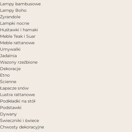
Lampy bambusowe
Lampy Boho
Żyrandole
Lampki nocne
Huśtawki i hamaki
Meble Teak i Suar
Meble rattanowe
Umywalki
Jadalnia
Wazony rzeźbione
Dekoracje
Etno
Ścienne
Łapacze snów
Lustra rattanowe
Podkładki na stół
Podstawki
Dywany
Świeczniki i świece
Chwosty dekoracyjne