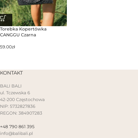
Torebka Kopertówka
CANGGU Czarna
59.00
zł
KONTAKT
BALI BALI
ul. Tczewska 6
42-200 Częstochowa
NIP: 5732827836
REGON: 384907283
+48 790 861 395
info@balibali.pl