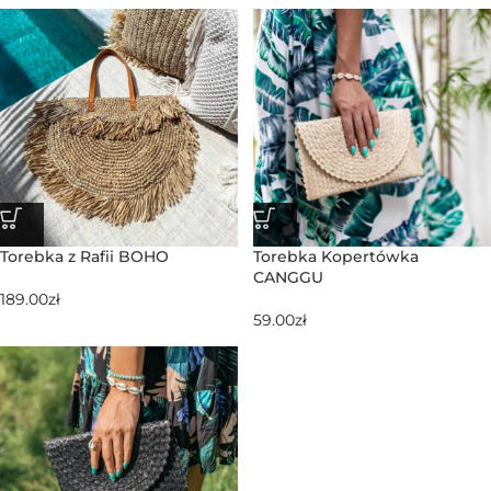
Torebka z Rafii BOHO
Torebka Kopertówka
CANGGU
189.00
zł
59.00
zł