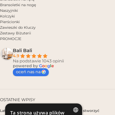
Bransoletki na nogę
Naszyjniki
Kolczyki
Pierścionki
Zawieszki do Kluczy
Zestawy Biżuterii
PROMOCJE
Bali Bali
4.9
Na podstawie 1043 opinii
powered by
G
o
o
g
l
e
oceń nas na
OSTATNIE WPISY
Lato boho w domu, gdy nie wyjeżdżasz – jak stworzyć
Ta strona używa plików