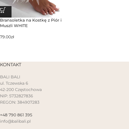
Bransoletka na Kostkę z Piór i
Muszli WHITE
79.00
zł
KONTAKT
BALI BALI
ul. Tczewska 6
42-200 Częstochowa
NIP: 5732827836
REGON: 384907283
+48 790 861 395
info@balibali.pl