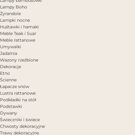
Lampy bambusowe
Lampy Boho
Żyrandole
Lampki nocne
Huśtawki i hamaki
Meble Teak i Suar
Meble rattanowe
Umywalki
Jadalnia
Wazony rzeźbione
Dekoracje
Etno
Ścienne
Łapacze snów
Lustra rattanowe
Podkładki na stół
Podstawki
Dywany
Świeczniki i świece
Chwosty dekoracyjne
Trawy dekoracyjne