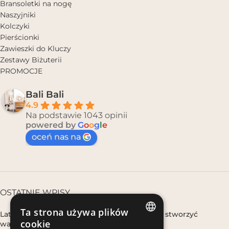
Bransoletki na nogę
Naszyjniki
Kolczyki
Pierścionki
Zawieszki do Kluczy
Zestawy Biżuterii
PROMOCJE
Bali Bali
4.9
Na podstawie 1043 opinii
powered by
G
o
o
g
l
e
oceń nas na
OSTATNIE WPISY
Ta strona używa plików
Lato boho w domu, gdy nie wyjeżdżasz – jak stworzyć
cookie
wakacyjny klimat w mieście