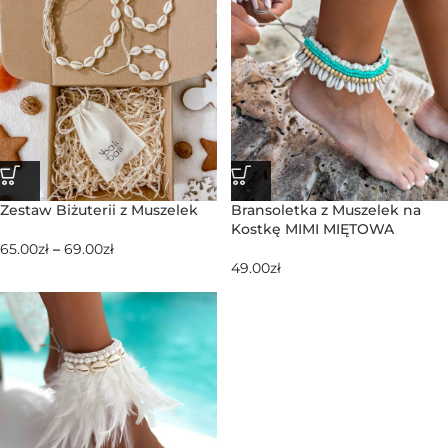
Zestaw Biżuterii z Muszelek
Bransoletka z Muszelek na
Kostkę MIMI MIĘTOWA
65.00
zł
–
69.00
zł
49.00
zł