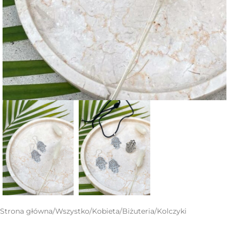
Strona główna
/
Wszystko
/
Kobieta
/
Biżuteria
/
Kolczyki