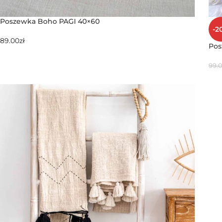
Poszewka Boho PAGI 40×60
-2
89.00
zł
Pos
99.