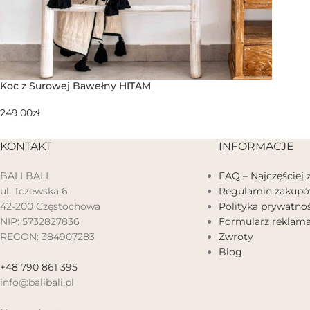
Koc z Surowej Bawełny HITAM
249.00
zł
KONTAKT
INFORMACJE
BALI BALI
FAQ – Najczęściej
ul. Tczewska 6
Regulamin zakup
42-200 Częstochowa
Polityka prywatnoś
NIP: 5732827836
Formularz reklama
REGON: 384907283
Zwroty
Blog
+48 790 861 395
info@balibali.pl