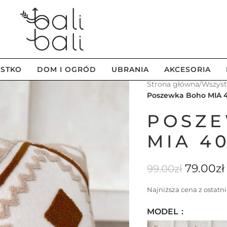
STKO
DOM I OGRÓD
UBRANIA
AKCESORIA
Strona główna
/
Wszys
Poszewka Boho MIA 
POSZ
MIA 4
79.00
zł
99.00
zł
Najniższa cena z ostatni
MODEL