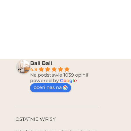
Bali Bali
4.9
Na podstawie 1039 opinii
powered by
G
o
o
g
l
e
oceń nas na
OSTATNIE WPISY