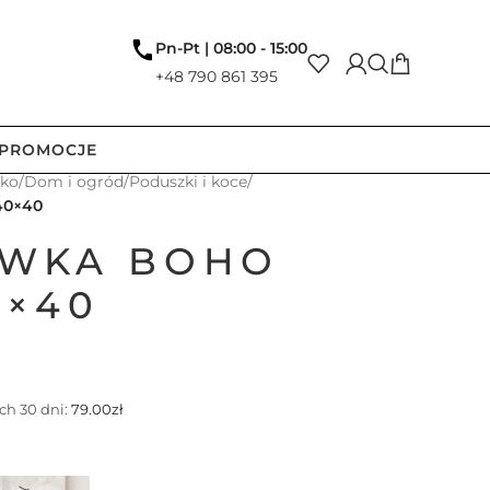
Pn-Pt | 08:00 - 15:00
+48 790 861 395
PROMOCJE
tko
/
Dom i ogród
/
Poduszki i koce
/
40×40
EWKA BOHO
0×40
ch 30 dni:
79.00
zł