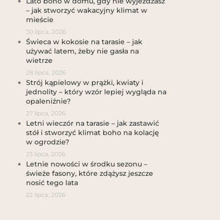
Lato boho w domu, gdy nie wyjeżdżasz
– jak stworzyć wakacyjny klimat w
mieście
30 lipca, 2026
Świeca w kokosie na tarasie – jak
używać latem, żeby nie gasła na
wietrze
28 lipca, 2026
Strój kąpielowy w prążki, kwiaty i
jednolity – który wzór lepiej wygląda na
opaleniźnie?
27 lipca, 2026
Letni wieczór na tarasie – jak zastawić
stół i stworzyć klimat boho na kolację
w ogrodzie?
23 lipca, 2026
Letnie nowości w środku sezonu –
świeże fasony, które zdążysz jeszcze
nosić tego lata
22 lipca, 2026