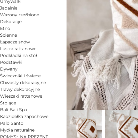
Umywalki
Jadalnia
Wazony rzeźbione
Dekoracje
Etno
Ścienne
Łapacze snów
Lustra rattanowe
Podkładki na stół
Podstawki
Dywany
Świeczniki i świece
Chwosty dekoracyjne
Trawy dekoracyjne
Wieszaki rattanowe
Stojące
Bali Bali Spa
Kadzidełka zapachowe
Palo Santo
Mydła naturalne
POMYSŁ NA PREZENT