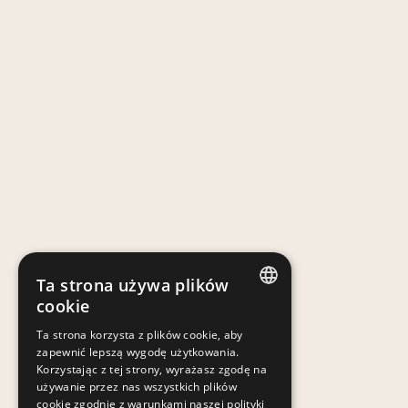
Ta strona używa plików
cookie
POLISH
Ta strona korzysta z plików cookie, aby
zapewnić lepszą wygodę użytkowania.
POLISH
Korzystając z tej strony, wyrażasz zgodę na
używanie przez nas wszystkich plików
cookie zgodnie z warunkami naszej polityki