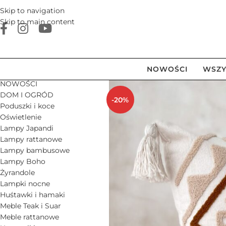
Skip to navigation
Skip to main content
NOWOŚCI
WSZY
NOWOŚCI
DOM I OGRÓD
-20%
Poduszki i koce
Oświetlenie
Lampy Japandi
Lampy rattanowe
Lampy bambusowe
Lampy Boho
Żyrandole
Lampki nocne
Huśtawki i hamaki
Meble Teak i Suar
Meble rattanowe