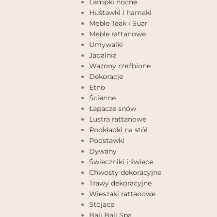
Lampki nocne
Huśtawki i hamaki
Meble Teak i Suar
Meble rattanowe
Umywalki
Jadalnia
Wazony rzeźbione
Dekoracje
Etno
Ścienne
Łapacze snów
Lustra rattanowe
Podkładki na stół
Podstawki
Dywany
Świeczniki i świece
Chwosty dekoracyjne
Trawy dekoracyjne
Wieszaki rattanowe
Stojące
Bali Bali Spa