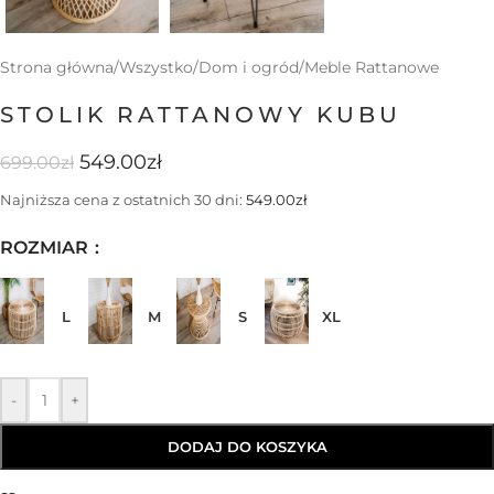
Strona główna
/
Wszystko
/
Dom i ogród
/
Meble Rattanowe
STOLIK RATTANOWY KUBU
549.00
zł
699.00
zł
Najniższa cena z ostatnich 30 dni:
549.00
zł
ROZMIAR
L
M
S
XL
-
+
DODAJ DO KOSZYKA