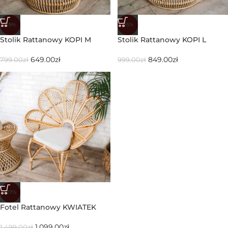
-19%
-15%
Stolik Rattanowy KOPI M
Stolik Rattanowy KOPI L
649.00
zł
849.00
zł
799.00
zł
999.00
zł
-27%
Fotel Rattanowy KWIATEK
1,099.00
zł
1,499.00
zł