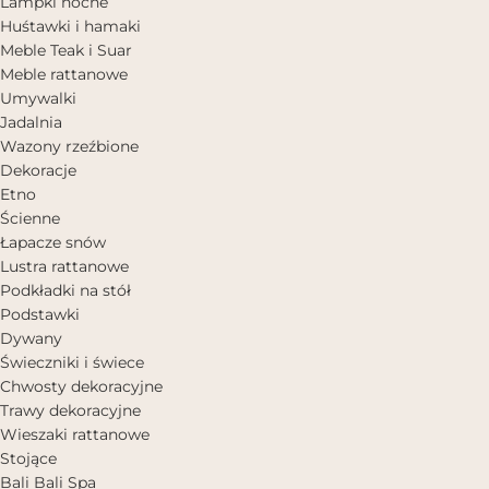
Lampki nocne
Huśtawki i hamaki
Meble Teak i Suar
Meble rattanowe
Umywalki
Jadalnia
Wazony rzeźbione
Dekoracje
Etno
Ścienne
Łapacze snów
Lustra rattanowe
Podkładki na stół
Podstawki
Dywany
Świeczniki i świece
Chwosty dekoracyjne
Trawy dekoracyjne
Wieszaki rattanowe
Stojące
Bali Bali Spa