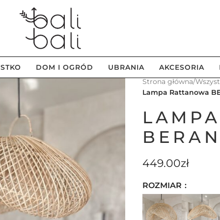
STKO
DOM I OGRÓD
UBRANIA
AKCESORIA
Strona główna
/
Wszys
Lampa Rattanowa BE
LAMPA
BERAN
449.00
zł
ROZMIAR