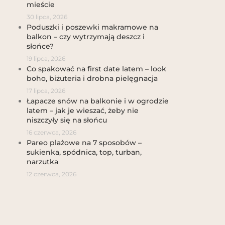
mieście
30 lipca, 2026
Poduszki i poszewki makramowe na
balkon – czy wytrzymają deszcz i
słońce?
19 lipca, 2026
Co spakować na first date latem – look
boho, biżuteria i drobna pielęgnacja
17 lipca, 2026
Łapacze snów na balkonie i w ogrodzie
latem – jak je wieszać, żeby nie
niszczyły się na słońcu
16 czerwca, 2026
Pareo plażowe na 7 sposobów –
sukienka, spódnica, top, turban,
narzutka
12 czerwca, 2026