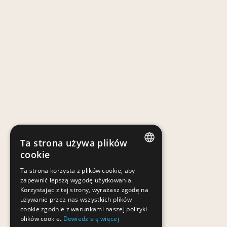
Ta strona używa plików
cookie
POLISH
Ta strona korzysta z plików cookie, aby
zapewnić lepszą wygodę użytkowania.
POLISH
Korzystając z tej strony, wyrażasz zgodę na
używanie przez nas wszystkich plików
cookie zgodnie z warunkami naszej polityki
plików cookie.
Dowiedz się więcej