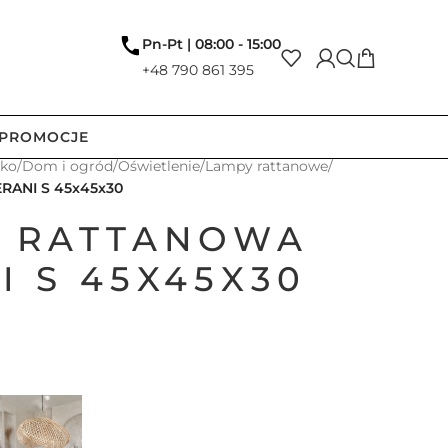
Pn-Pt | 08:00 - 15:00
+48 790 861 395
PROMOCJE
tko
/
Dom i ogród
/
Oświetlenie
/
Lampy rattanowe
/
RANI S 45x45x30
 RATTANOWA
I S 45X45X30