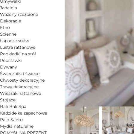
Umywalki
Jadalnia
Wazony rzeźbione
Dekoracje
Etno
Ścienne
Łapacze snów
Lustra rattanowe
Podkładki na stół
Podstawki
Dywany
Świeczniki i świece
Chwosty dekoracyjne
Trawy dekoracyjne
Wieszaki rattanowe
Stojące
Bali Bali Spa
Kadzidełka zapachowe
Palo Santo
Mydła naturalne
POMYSŁ NA PREZENT