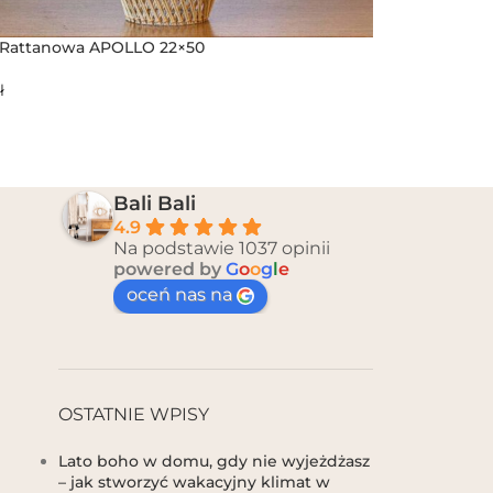
Rattanowa APOLLO 22×50
ł
Bali Bali
4.9
Na podstawie 1037 opinii
powered by
G
o
o
g
l
e
oceń nas na
OSTATNIE WPISY
Lato boho w domu, gdy nie wyjeżdżasz
– jak stworzyć wakacyjny klimat w