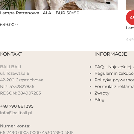
Lampa Rattanowa LALA UBUR 50×90
-4
649.00
zł
Lam
449
KONTAKT
INFORMACJE
BALI BALI
FAQ – Najczęściej
ul. Tczewska 6
Regulamin zakup
42-200 Częstochowa
Polityka prywatnoś
NIP: 5732827836
Formularz reklama
REGON: 384907283
Zwroty
Blog
+48 790 861 395
info@balibali.pl
Numer konta:
66 2490 0005 0000 4530 7350 4815