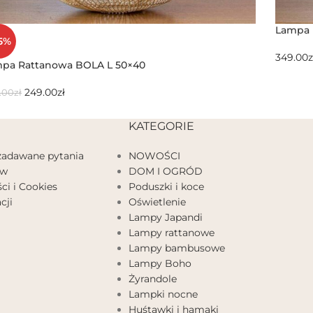
Lampa 
5%
349.00
z
pa Rattanowa BOLA L 50×40
249.00
zł
.00
zł
KATEGORIE
 zadawane pytania
NOWOŚCI
ów
DOM I OGRÓD
ci i Cookies
Poduszki i koce
cji
Oświetlenie
Lampy Japandi
Lampy rattanowe
Lampy bambusowe
Lampy Boho
Żyrandole
Lampki nocne
Huśtawki i hamaki