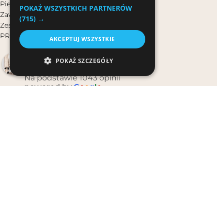
Pierścionki
POKAŻ WSZYSTKICH PARTNERÓW
Zawieszki do Kluczy
(715) →
Zestawy Biżuterii
PROMOCJE
AKCEPTUJ WSZYSTKIE
Bali Bali
POKAŻ SZCZEGÓŁY
4.9
Na podstawie 1043 opinii
powered by
G
o
o
g
l
e
oceń nas na
OSTATNIE WPISY
Lato boho w domu, gdy nie wyjeżdżasz – jak stworzyć
wakacyjny klimat w mieście
30 lipca, 2026
Świeca w kokosie na tarasie – jak używać latem, żeby nie
gasła na wietrze