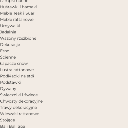
Lampki nocne
Huśtawki i hamaki
Meble Teak i Suar
Meble rattanowe
Umywalki
Jadalnia
Wazony rzeźbione
Dekoracje
Etno
Ścienne
Łapacze snów
Lustra rattanowe
Podkładki na stół
Podstawki
Dywany
Świeczniki i świece
Chwosty dekoracyjne
Trawy dekoracyjne
Wieszaki rattanowe
Stojące
Bali Bali Spa