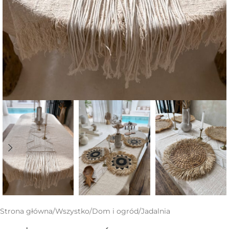
Strona główna
/
Wszystko
/
Dom i ogród
/
Jadalnia