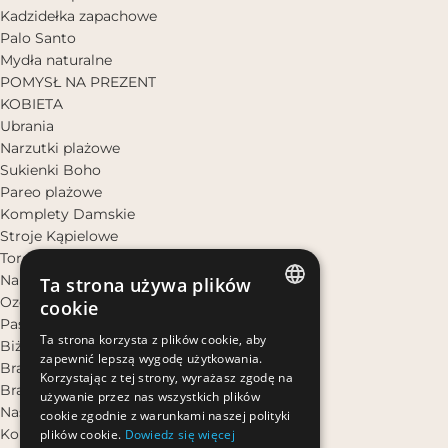
Kadzidełka zapachowe
Palo Santo
Mydła naturalne
POMYSŁ NA PREZENT
KOBIETA
Ubrania
Narzutki plażowe
Sukienki Boho
Pareo plażowe
Komplety Damskie
Stroje Kąpielowe
Torebki i plecaki
Nakrycia głowy
Ta strona używa plików
Ozdoby do włosów
cookie
Paski
POLISH
Ta strona korzysta z plików cookie, aby
Biżuteria
zapewnić lepszą wygodę użytkowania.
POLISH
Bransoletki na rękę
Korzystając z tej strony, wyrażasz zgodę na
Bransoletki na nogę
używanie przez nas wszystkich plików
Naszyjniki
cookie zgodnie z warunkami naszej polityki
Kolczyki
plików cookie.
Dowiedz się więcej