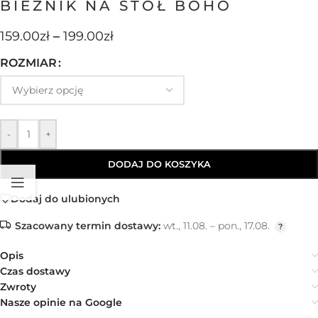
BIEŻNIK NA STÓŁ BOHO
159.00
zł
–
199.00
zł
ROZMIAR
-
+
DODAJ DO KOSZYKA
Dodaj do ulubionych
Szacowany termin dostawy:
wt., 11.08. – pon., 17.08.
Opis
Czas dostawy
Zwroty
Nasze opinie na Google