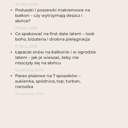
30 lipca, 2026
Poduszki i poszewki makramowe na
balkon – czy wytrzymają deszcz i
słońce?
19 lipca, 2026
Co spakować na first date latem – look
boho, biżuteria i drobna pielęgnacja
17 lipca, 2026
Łapacze snów na balkonie i w ogrodzie
latem – jak je wieszać, żeby nie
niszczyły się na słońcu
16 czerwca, 2026
Pareo plażowe na 7 sposobów –
sukienka, spódnica, top, turban,
narzutka
12 czerwca, 2026