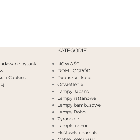
KATEGORIE
 zadawane pytania
NOWOŚCI
ów
DOM I OGRÓD
ci i Cookies
Poduszki i koce
cji
Oświetlenie
Lampy Japandi
Lampy rattanowe
Lampy bambusowe
Lampy Boho
Żyrandole
Lampki nocne
Huśtawki i hamaki
Meble Teak i Suar