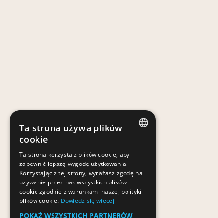
Ta strona używa plików
cookie
POLISH
Ta strona korzysta z plików cookie, aby
zapewnić lepszą wygodę użytkowania.
POLISH
Korzystając z tej strony, wyrażasz zgodę na
używanie przez nas wszystkich plików
cookie zgodnie z warunkami naszej polityki
plików cookie.
Dowiedz się więcej
POKAŻ WSZYSTKICH PARTNERÓW