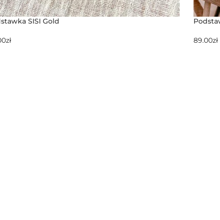
stawka SISI Gold
Podst
00
zł
89.00
zł