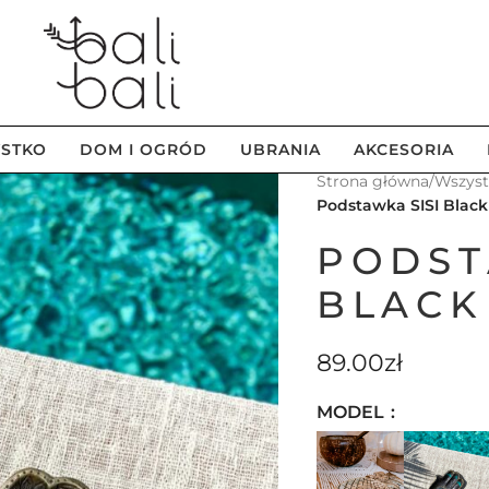
STKO
DOM I OGRÓD
UBRANIA
AKCESORIA
Strona główna
/
Wszys
Podstawka SISI Black
PODST
BLACK
89.00
zł
MODEL