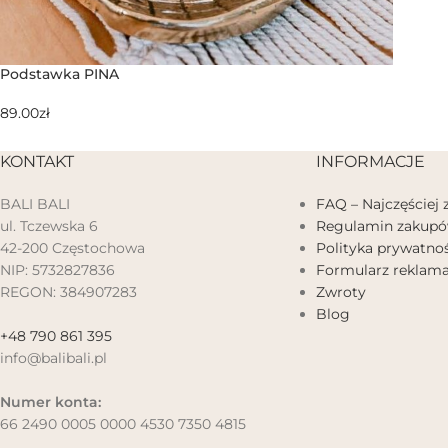
Podstawka PINA
89.00
zł
KONTAKT
INFORMACJE
BALI BALI
FAQ – Najczęściej
ul. Tczewska 6
Regulamin zakup
42-200 Częstochowa
Polityka prywatnoś
NIP: 5732827836
Formularz reklama
REGON: 384907283
Zwroty
Blog
+48 790 861 395
info@balibali.pl
Numer konta:
66 2490 0005 0000 4530 7350 4815