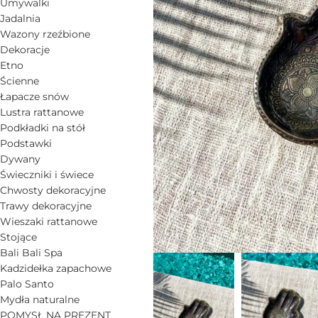
Umywalki
Jadalnia
Wazony rzeźbione
Dekoracje
Etno
Ścienne
Łapacze snów
Lustra rattanowe
Podkładki na stół
Podstawki
Dywany
Świeczniki i świece
Chwosty dekoracyjne
Trawy dekoracyjne
Wieszaki rattanowe
Stojące
Bali Bali Spa
Kadzidełka zapachowe
Palo Santo
Mydła naturalne
POMYSŁ NA PREZENT