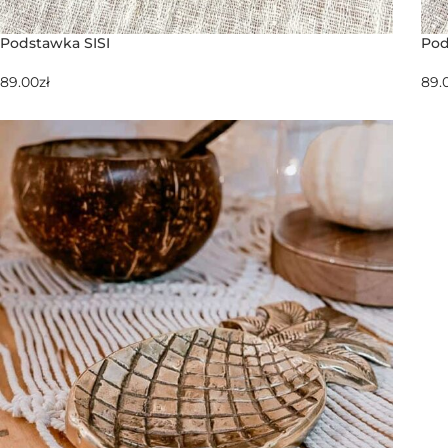
Podstawka SISI
Pod
89.00
zł
89.