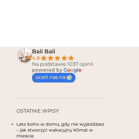
Bali Bali
4.9
Na podstawie 1037 opinii
powered by
G
o
o
g
l
e
oceń nas na
OSTATNIE WPISY
Lato boho w domu, gdy nie wyjeżdżasz
– jak stworzyć wakacyjny klimat w
mieście