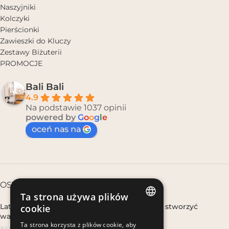
Naszyjniki
Kolczyki
Pierścionki
Zawieszki do Kluczy
Zestawy Biżuterii
PROMOCJE
Bali Bali
4.9
Na podstawie 1037 opinii
powered by
G
o
o
g
l
e
oceń nas na
OSTATNIE WPISY
Ta strona używa plików
Lato boho w domu, gdy nie wyjeżdżasz – jak stworzyć
cookie
wakacyjny klimat w mieście
POLISH
Ta strona korzysta z plików cookie, aby
30 lipca, 2026