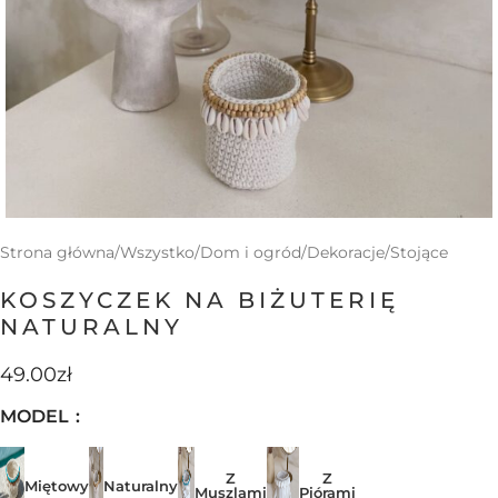
Strona główna
/
Wszystko
/
Dom i ogród
/
Dekoracje
/
Stojące
KOSZYCZEK NA BIŻUTERIĘ
NATURALNY
49.00
zł
MODEL
Z
Z
Miętowy
Naturalny
Muszlami
Piórami