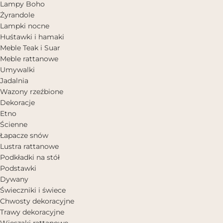
Lampy Boho
Żyrandole
Lampki nocne
Huśtawki i hamaki
Meble Teak i Suar
Meble rattanowe
Umywalki
Jadalnia
Wazony rzeźbione
Dekoracje
Etno
Ścienne
Łapacze snów
Lustra rattanowe
Podkładki na stół
Podstawki
Dywany
Świeczniki i świece
Chwosty dekoracyjne
Trawy dekoracyjne
Wieszaki rattanowe