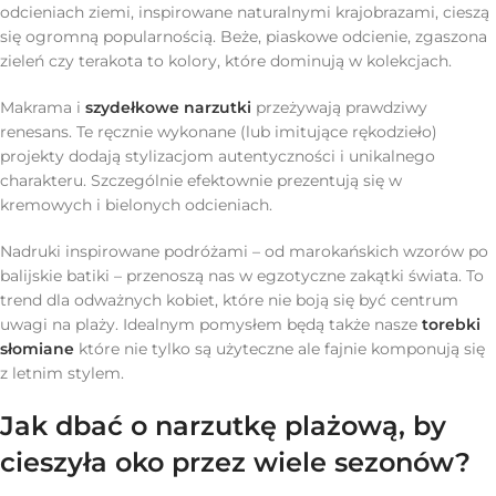
odcieniach ziemi, inspirowane naturalnymi krajobrazami, cieszą
się ogromną popularnością. Beże, piaskowe odcienie, zgaszona
zieleń czy terakota to kolory, które dominują w kolekcjach.
Makrama i
szydełkowe narzutki
przeżywają prawdziwy
renesans. Te ręcznie wykonane (lub imitujące rękodzieło)
projekty dodają stylizacjom autentyczności i unikalnego
charakteru. Szczególnie efektownie prezentują się w
kremowych i bielonych odcieniach.
Nadruki inspirowane podróżami – od marokańskich wzorów po
balijskie batiki – przenoszą nas w egzotyczne zakątki świata. To
trend dla odważnych kobiet, które nie boją się być centrum
uwagi na plaży. Idealnym pomysłem będą także nasze
torebki
słomiane
które nie tylko są użyteczne ale fajnie komponują się
z letnim stylem.
Jak dbać o narzutkę plażową, by
cieszyła oko przez wiele sezonów?