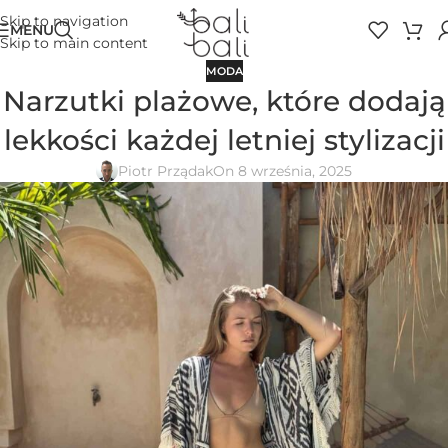
Skip to navigation
MENU
Skip to main content
MODA
Narzutki plażowe, które dodają
lekkości każdej letniej stylizacji
Piotr Prządak
On 8 września, 2025