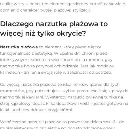
tunikę w stylu boho, ten element garderoby potrafi całkowicie
odmienić charakter twojej plażowej stylizacji.
Dlaczego narzutka plażowa to
więcej niż tylko okrycie?
Narzutka plażowa
to element, który płynnie łączy
funkcjonalność z estetyką. W upalne dni chroni przed
intensywnym słońcem, a wieczorem otula ramiona, gdy
nadmorska bryza przynosi ochłodzenie. Jest jak modowy
kameleon – zmienia swoją rolę w zależności od potrzeb.
Co więcej, narzutka plażowa to idealne rozwiązanie dla tych
momentów, gdy potrzebujesz szybko przemieścić się z plaży do
nadmorskiej kawiarni. Wystarczy narzucić zwiewną tunikę na
strój kąpielowy, dodać kilka dodatków i voilà – jesteś gotowa na
lekki lunch czy drinka z przyjaciółmi.
Współczesne narzutki plażowe to prawdziwe dzieła sztuki – od
minimalistycznych projektów po bogato zdobione wzory