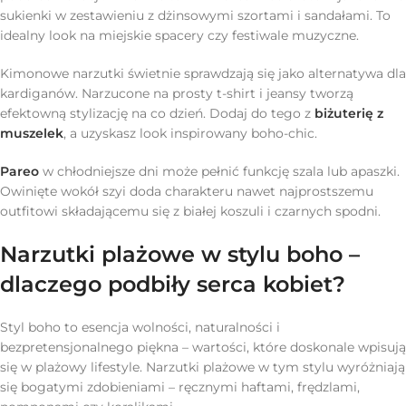
sukienki w zestawieniu z dżinsowymi szortami i sandałami. To
idealny look na miejskie spacery czy festiwale muzyczne.
Kimonowe narzutki świetnie sprawdzają się jako alternatywa dla
kardiganów. Narzucone na prosty t-shirt i jeansy tworzą
efektowną stylizację na co dzień. Dodaj do tego z
biżuterię z
muszelek
, a uzyskasz look inspirowany boho-chic.
Pareo
w chłodniejsze dni może pełnić funkcję szala lub apaszki.
Owinięte wokół szyi doda charakteru nawet najprostszemu
outfitowi składającemu się z białej koszuli i czarnych spodni.
Narzutki plażowe w stylu boho –
dlaczego podbiły serca kobiet?
Styl boho to esencja wolności, naturalności i
bezpretensjonalnego piękna – wartości, które doskonale wpisują
się w plażowy lifestyle. Narzutki plażowe w tym stylu wyróżniają
się bogatymi zdobieniami – ręcznymi haftami, frędzlami,