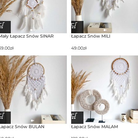
Mały Łapacz Snów SINAR
Łapacz Snów MILI
39.00
zł
49.00
zł
Łapacz Snów BULAN
Łapacz Snów MALAM