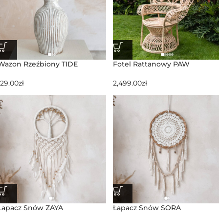
Wazon Rzeźbiony TIDE
Fotel Rattanowy PAW
129.00
zł
2,499.00
zł
Łapacz Snów ZAYA
Łapacz Snów SORA