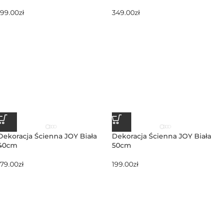
199.00
zł
349.00
zł
Dekoracja Ścienna JOY Biała
Dekoracja Ścienna JOY Biała
40cm
50cm
179.00
zł
199.00
zł