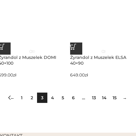
Żyrandol z Muszelek DOMI
Żyrandol z Muszelek ELSA
40×100
40×90
699.00
zł
649.00
zł
←
1
2
3
4
5
6
…
13
14
15
→
KONTAKT