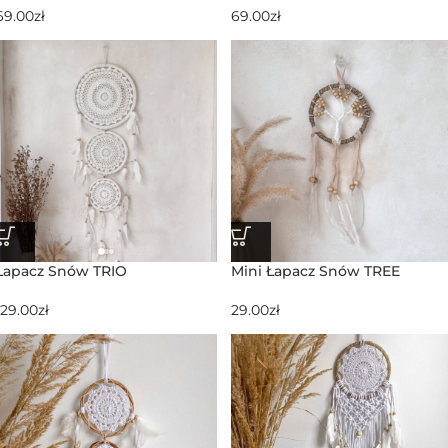
69.00
zł
69.00
zł
Łapacz Snów TRIO
Mini Łapacz Snów TREE
129.00
zł
29.00
zł