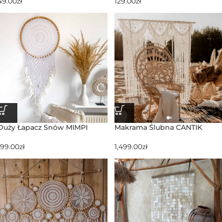
49.00
zł
129.00
zł
Duży Łapacz Snów MIMPI
Makrama Ślubna CANTIK
199.00
zł
1,499.00
zł