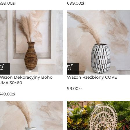
699.00
zł
699.00
zł
Wazon Dekoracyjny Boho
Wazon Rzeźbiony COVE
UMA 30×60
99.00
zł
349.00
zł