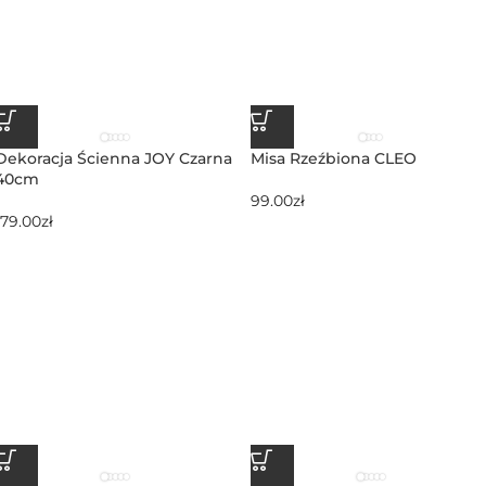
Dekoracja Ścienna JOY Czarna
Misa Rzeźbiona CLEO
40cm
99.00
zł
179.00
zł