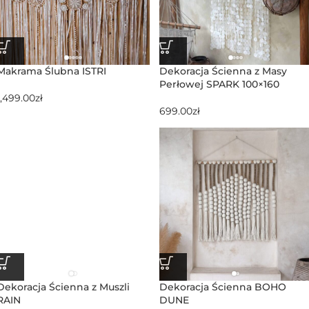
Makrama Ślubna ISTRI
Dekoracja Ścienna z Masy
Perłowej SPARK 100×160
1,499.00
zł
699.00
zł
Dekoracja Ścienna z Muszli
Dekoracja Ścienna BOHO
RAIN
DUNE