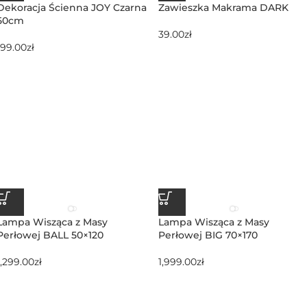
Dekoracja Ścienna JOY Czarna
Zawieszka Makrama DARK
50cm
39.00
zł
199.00
zł
Lampa Wisząca z Masy
Lampa Wisząca z Masy
Perłowej BALL 50×120
Perłowej BIG 70×170
1,299.00
zł
1,999.00
zł