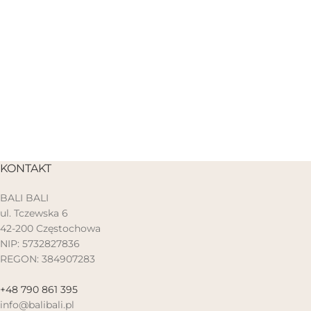
KONTAKT
BALI BALI
ul. Tczewska 6
42-200 Częstochowa
NIP: 5732827836
REGON: 384907283
+48 790 861 395
info@balibali.pl