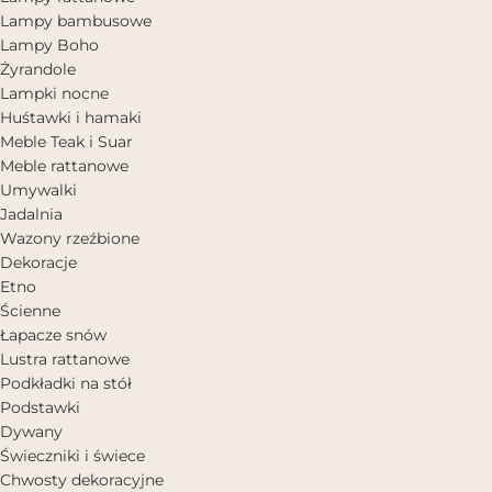
Lampy bambusowe
Lampy Boho
Żyrandole
Lampki nocne
Huśtawki i hamaki
Meble Teak i Suar
Meble rattanowe
Umywalki
Jadalnia
Wazony rzeźbione
Dekoracje
Etno
Ścienne
Łapacze snów
Lustra rattanowe
Podkładki na stół
Podstawki
Dywany
Świeczniki i świece
Chwosty dekoracyjne