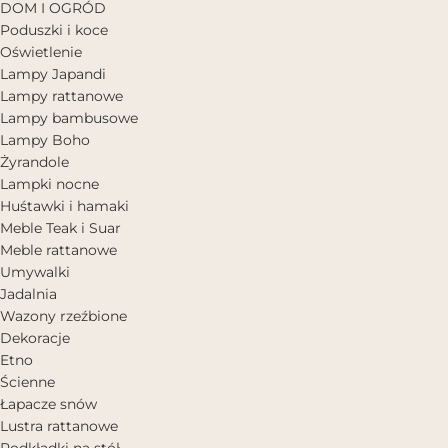
DOM I OGRÓD
Poduszki i koce
Oświetlenie
Lampy Japandi
Lampy rattanowe
Lampy bambusowe
Lampy Boho
Żyrandole
Lampki nocne
Huśtawki i hamaki
Meble Teak i Suar
Meble rattanowe
Umywalki
Jadalnia
Wazony rzeźbione
Dekoracje
Etno
Ścienne
Łapacze snów
Lustra rattanowe
Podkładki na stół