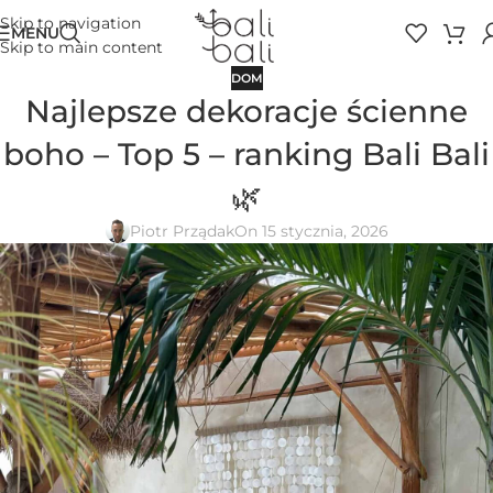
Skip to navigation
MENU
Skip to main content
DOM
Najlepsze dekoracje ścienne
boho – Top 5 – ranking Bali Bali
🌿
Piotr Prządak
On 15 stycznia, 2026