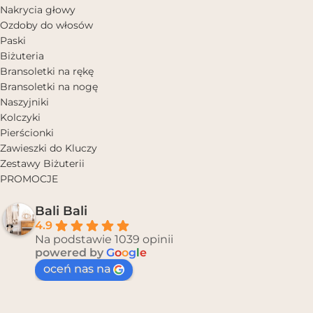
Nakrycia głowy
Ozdoby do włosów
Paski
Biżuteria
Bransoletki na rękę
Bransoletki na nogę
Naszyjniki
Kolczyki
Pierścionki
Zawieszki do Kluczy
Zestawy Biżuterii
PROMOCJE
Bali Bali
4.9
Na podstawie 1039 opinii
powered by
G
o
o
g
l
e
oceń nas na