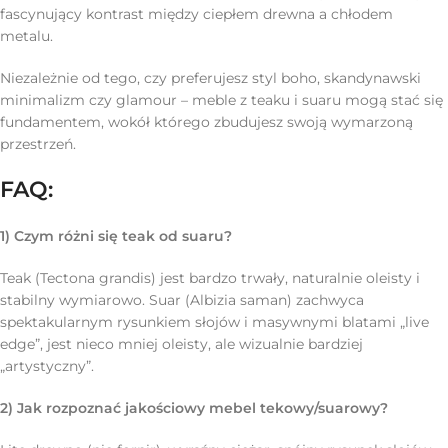
fascynujący kontrast między ciepłem drewna a chłodem
metalu.
Niezależnie od tego, czy preferujesz styl boho, skandynawski
minimalizm czy glamour – meble z teaku i suaru mogą stać się
fundamentem, wokół którego zbudujesz swoją wymarzoną
przestrzeń.
FAQ:
1) Czym różni się teak od suaru?
Teak (Tectona grandis) jest bardzo trwały, naturalnie oleisty i
stabilny wymiarowo. Suar (Albizia saman) zachwyca
spektakularnym rysunkiem słojów i masywnymi blatami „live
edge”, jest nieco mniej oleisty, ale wizualnie bardziej
„artystyczny”.
2) Jak rozpoznać jakościowy mebel tekowy/suarowy?