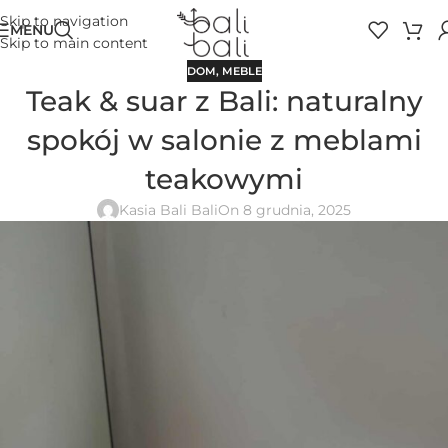
Skip to navigation
MENU
Skip to main content
DOM
,
MEBLE
Teak & suar z Bali: naturalny
spokój w salonie z meblami
teakowymi
Kasia Bali Bali
On 8 grudnia, 2025