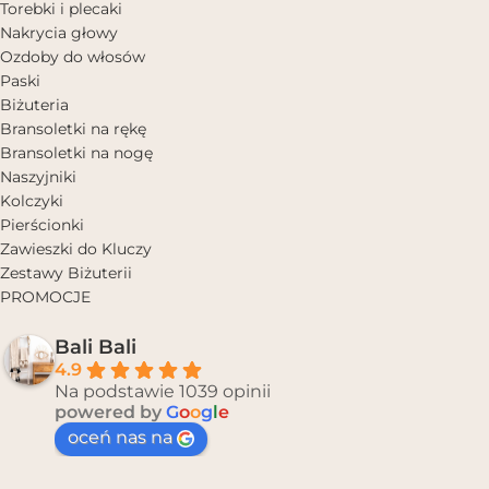
Torebki i plecaki
Nakrycia głowy
Ozdoby do włosów
Paski
Biżuteria
Bransoletki na rękę
Bransoletki na nogę
Naszyjniki
Kolczyki
Pierścionki
Zawieszki do Kluczy
Zestawy Biżuterii
PROMOCJE
Bali Bali
4.9
Na podstawie 1039 opinii
powered by
G
o
o
g
l
e
oceń nas na