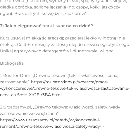
Lite drewno (nie fornir), wyraźny ciężar, spójny rysunek słojów,
gładka obróbka, solidne łączenia (np. czopy, kołki, jaskółczy
ogon). Brak ostrych krawędzi i „zadziorów”.
3) Jak pielęgnować teak i suar na co dzień?
Kurz usuwaj miękką ściereczką; przecieraj lekko wilgotną (nie
mokrą). Co 3–6 miesięcy zastosuj olej do drewna egzotycznego.
Unikaj agresywnych detergentów i długotrwałej wilgoci.
Bibliografia:
1.Murator Dom, „Drewno tekowe (tek) – właściwości, cena,
zastosowanie”.
https://muratordom.pl/wnetrza/prace-
wykonczeniowe/drewno-tekowe-tek-wlasciwosci-zastosowanie-
cena-aa-5qsH-Xd2E-r3BA.html
2.Urządzamy.pl, „Drewno tekowe: właściwości, zalety, wady i
zastosowanie we wnętrzach”.
https://www.urzadzamy.pl/porady/wykonczenie-i-
remont/drewno-tekowe-wlasciwosci-zalety-wady-i-