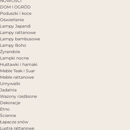
NOWOŚCI
DOM I OGRÓD
Poduszki i koce
Oświetlenie
Lampy Japandi
Lampy rattanowe
Lampy bambusowe
Lampy Boho
Żyrandole
Lampki nocne
Huśtawki i hamaki
Meble Teak i Suar
Meble rattanowe
Umywalki
Jadalnia
Wazony rzeźbione
Dekoracje
Etno
Ścienne
Łapacze snów
Lustra rattanowe