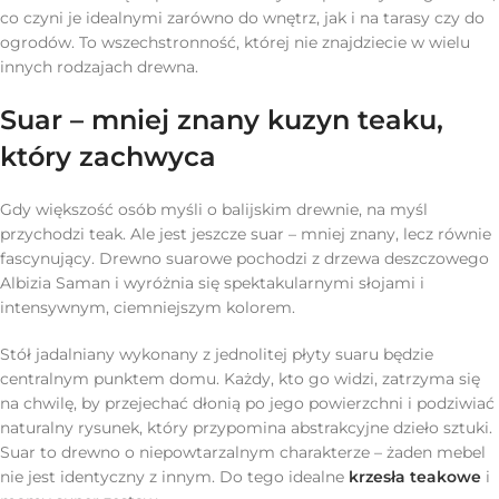
co czyni je idealnymi zarówno do wnętrz, jak i na tarasy czy do
ogrodów. To wszechstronność, której nie znajdziecie w wielu
innych rodzajach drewna.
Suar – mniej znany kuzyn teaku,
który zachwyca
Gdy większość osób myśli o balijskim drewnie, na myśl
przychodzi teak. Ale jest jeszcze suar – mniej znany, lecz równie
fascynujący. Drewno suarowe pochodzi z drzewa deszczowego
Albizia Saman i wyróżnia się spektakularnymi słojami i
intensywnym, ciemniejszym kolorem.
Stół jadalniany wykonany z jednolitej płyty suaru będzie
centralnym punktem domu. Każdy, kto go widzi, zatrzyma się
na chwilę, by przejechać dłonią po jego powierzchni i podziwiać
naturalny rysunek, który przypomina abstrakcyjne dzieło sztuki.
Suar to drewno o niepowtarzalnym charakterze – żaden mebel
nie jest identyczny z innym. Do tego idealne
krzesła teakowe
i