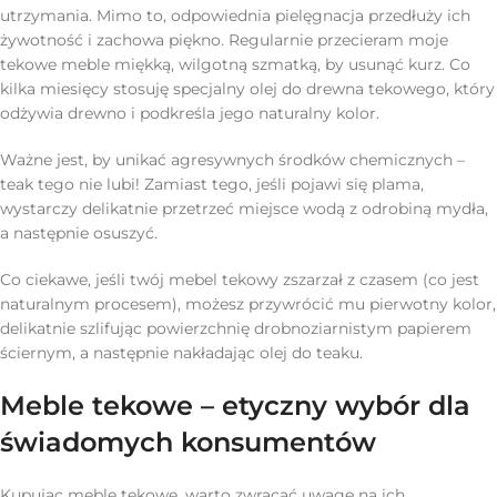
utrzymania. Mimo to, odpowiednia pielęgnacja przedłuży ich
żywotność i zachowa piękno. Regularnie przecieram moje
tekowe meble miękką, wilgotną szmatką, by usunąć kurz. Co
kilka miesięcy stosuję specjalny olej do drewna tekowego, który
odżywia drewno i podkreśla jego naturalny kolor.
Ważne jest, by unikać agresywnych środków chemicznych –
teak tego nie lubi! Zamiast tego, jeśli pojawi się plama,
wystarczy delikatnie przetrzeć miejsce wodą z odrobiną mydła,
a następnie osuszyć.
Co ciekawe, jeśli twój mebel tekowy zszarzał z czasem (co jest
naturalnym procesem), możesz przywrócić mu pierwotny kolor,
delikatnie szlifując powierzchnię drobnoziarnistym papierem
ściernym, a następnie nakładając olej do teaku.
Meble tekowe – etyczny wybór dla
świadomych konsumentów
Kupując meble tekowe, warto zwracać uwagę na ich