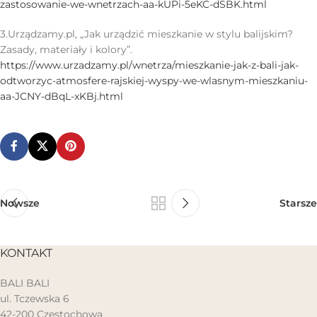
zastosowanie-we-wnetrzach-aa-kUPi-5eKC-dSBK.html
3.Urządzamy.pl, „Jak urządzić mieszkanie w stylu balijskim?
Zasady, materiały i kolory”.
https://www.urzadzamy.pl/wnetrza/mieszkanie-jak-z-bali-jak-
odtworzyc-atmosfere-rajskiej-wyspy-we-wlasnym-mieszkaniu-
aa-JCNY-dBqL-xKBj.html
Nowsze
Starsze
KONTAKT
BALI BALI
ul. Tczewska 6
42-200 Częstochowa