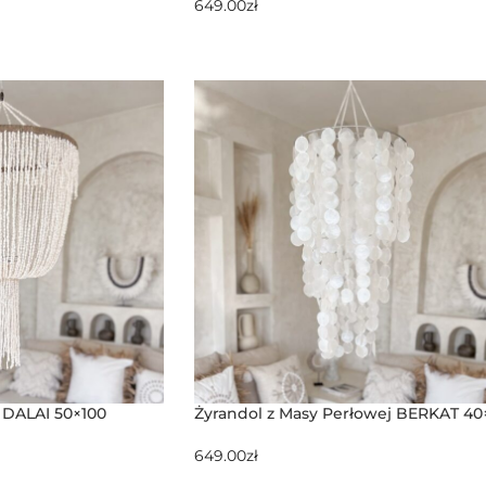
649.00
zł
 DALAI 50×100
Żyrandol z Masy Perłowej BERKAT 40
649.00
zł