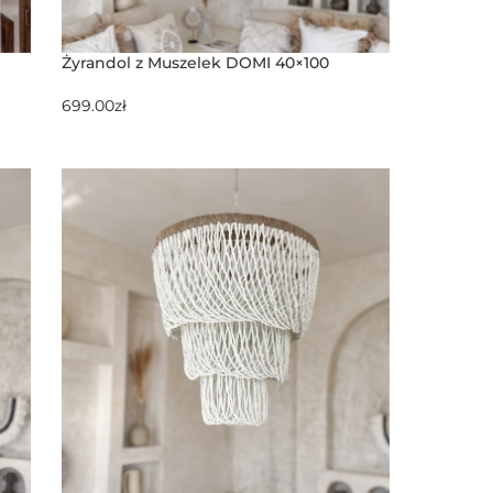
Żyrandol z Muszelek DOMI 40×100
699.00
zł