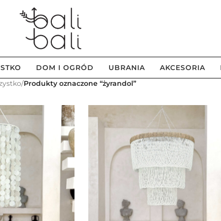
STKO
DOM I OGRÓD
UBRANIA
AKCESORIA
zystko
/
Produkty oznaczone “żyrandol”