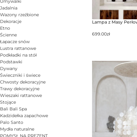
Umywalki
Jadalnia
Wazony rzeźbione
Dekoracje
Lampa z Masy Perło
Etno
699.00
zł
Ścienne
Łapacze snów
Lustra rattanowe
Podkładki na stół
Podstawki
Dywany
Świeczniki i świece
Chwosty dekoracyjne
Trawy dekoracyjne
Wieszaki rattanowe
Stojące
Bali Bali Spa
Kadzidełka zapachowe
Palo Santo
Mydła naturalne
POMYSŁ NA PREZENT