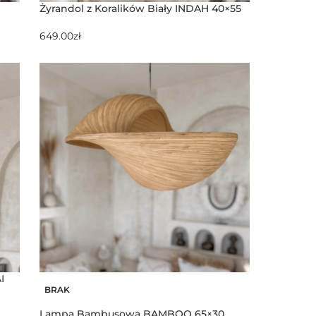
Żyrandol z Koralików Biały INDAH 40×55
649.00
zł
I
BRAK
Lampa Bambusowa BAMBOO 65×30