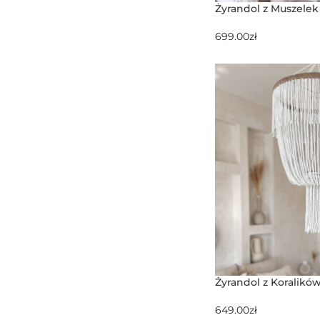
Żyrandol z Muszele
699.00
zł
Żyrandol z Koralikó
649.00
zł