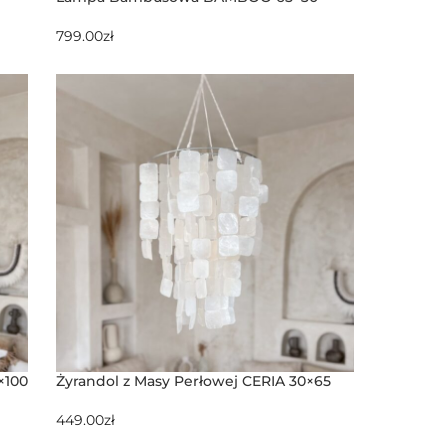
799.00
zł
×100
Żyrandol z Masy Perłowej CERIA 30×65
449.00
zł