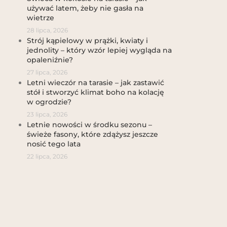
używać latem, żeby nie gasła na
wietrze
28 lipca, 2026
Strój kąpielowy w prążki, kwiaty i
jednolity – który wzór lepiej wygląda na
opaleniźnie?
27 lipca, 2026
Letni wieczór na tarasie – jak zastawić
stół i stworzyć klimat boho na kolację
w ogrodzie?
23 lipca, 2026
Letnie nowości w środku sezonu –
świeże fasony, które zdążysz jeszcze
nosić tego lata
22 lipca, 2026