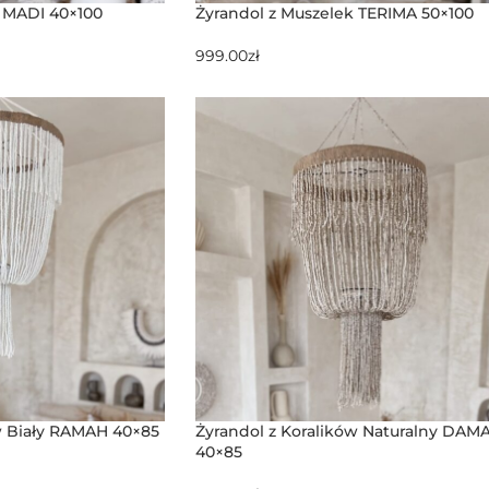
k MADI 40×100
Żyrandol z Muszelek TERIMA 50×100
999.00
zł
w Biały RAMAH 40×85
Żyrandol z Koralików Naturalny DAMA
40×85