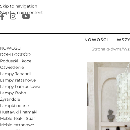
Skip to navigation
Skip to main content
NOWOŚCI
WSZY
NOWOŚCI
Strona główna
/
Ws
DOM I OGRÓD
Poduszki i koce
Oświetlenie
Lampy Japandi
Lampy rattanowe
Lampy bambusowe
Lampy Boho
Żyrandole
Lampki nocne
Huśtawki i hamaki
Meble Teak i Suar
Meble rattanowe