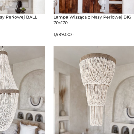
sy Perłowej BALL
Lampa Wisząca z Masy Perłowej BIG
70×170
1,999.00
zł