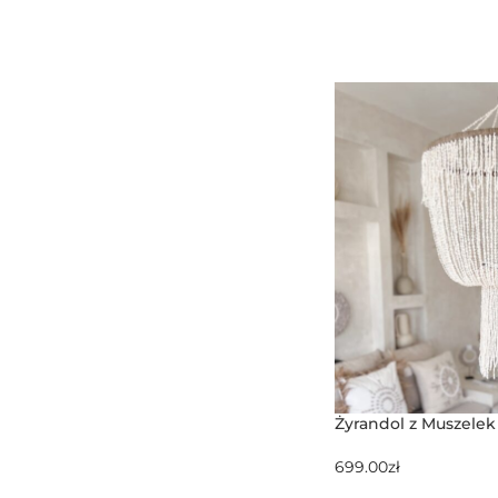
Żyrandol z Muszelek
699.00
zł