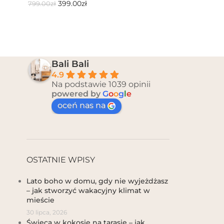
399.00
zł
799.00
zł
Bali Bali
4.9
Na podstawie 1039 opinii
powered by
G
o
o
g
l
e
oceń nas na
OSTATNIE WPISY
Lato boho w domu, gdy nie wyjeżdżasz
– jak stworzyć wakacyjny klimat w
mieście
30 lipca, 2026
Świeca w kokosie na tarasie – jak