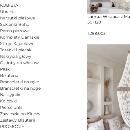
KOBIETA
Ubrania
Lampa Wisząca z Ma
Narzutki plażowe
50×120
Sukienki Boho
Pareo plażowe
1,299.00
zł
Komplety Damskie
Stroje Kąpielowe
Torebki i plecaki
Nakrycia głowy
Ozdoby do włosów
Paski
Biżuteria
Bransoletki na rękę
Bransoletki na nogę
Naszyjniki
Kolczyki
Pierścionki
Zawieszki do Kluczy
Zestawy Biżuterii
PROMOCJE