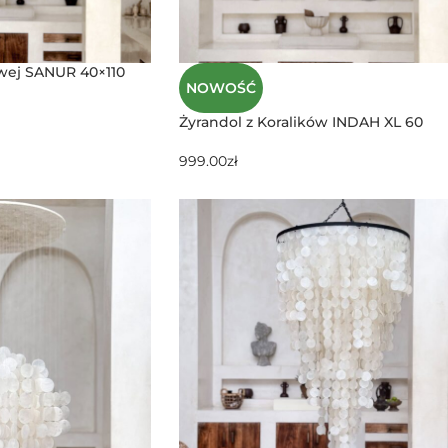
wej SANUR 40×110
NOWOŚĆ
Żyrandol z Koralików INDAH XL 60
999.00
zł