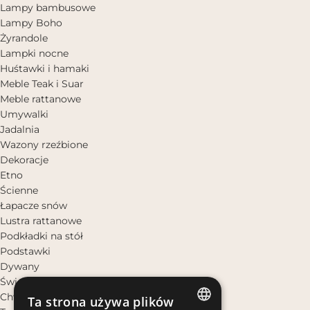
Lampy bambusowe
Lampy Boho
Żyrandole
Lampki nocne
Huśtawki i hamaki
Meble Teak i Suar
Meble rattanowe
Umywalki
Jadalnia
Wazony rzeźbione
Dekoracje
Etno
Ścienne
Łapacze snów
Lustra rattanowe
Podkładki na stół
Podstawki
Dywany
Świeczniki i świece
Chwosty dekoracyjne
Ta strona używa plików