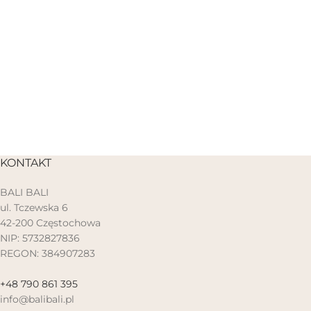
KONTAKT
BALI BALI
ul. Tczewska 6
42-200 Częstochowa
NIP: 5732827836
REGON: 384907283
+48 790 861 395
info@balibali.pl