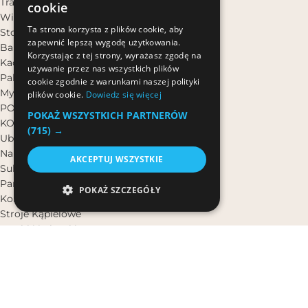
Trawy dekoracyjne
cookie
Wieszaki rattanowe
POLISH
Ta strona korzysta z plików cookie, aby
Stojące
zapewnić lepszą wygodę użytkowania.
POLISH
Bali Bali Spa
Korzystając z tej strony, wyrażasz zgodę na
Kadzidełka zapachowe
używanie przez nas wszystkich plików
Palo Santo
cookie zgodnie z warunkami naszej polityki
Mydła naturalne
plików cookie.
Dowiedz się więcej
POMYSŁ NA PREZENT
POKAŻ WSZYSTKICH PARTNERÓW
KOBIETA
(715) →
Ubrania
Narzutki plażowe
AKCEPTUJ WSZYSTKIE
Sukienki Boho
Pareo plażowe
POKAŻ SZCZEGÓŁY
Komplety Damskie
Stroje Kąpielowe
Torebki i plecaki
Nakrycia głowy
Ozdoby do włosów
Paski
Biżuteria
Bransoletki na rękę