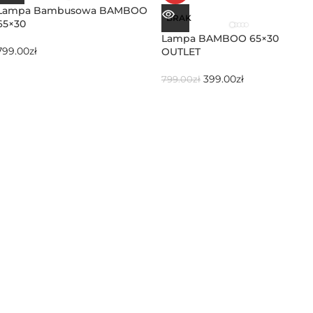
Lampa Bambusowa BAMBOO
BRAK
65×30
Lampa BAMBOO 65×30
799.00
zł
OUTLET
399.00
zł
799.00
zł