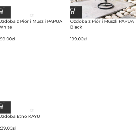
Ozdoba z Piór i Muszli PAPUA
Ozdoba z Piór i Muszli PAPUA
White
Black
199.00
zł
199.00
zł
Ozdoba Etno KAYU
239.00
zł