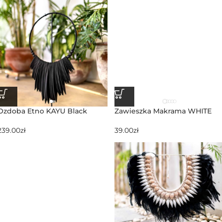
Ozdoba Etno KAYU Black
Zawieszka Makrama WHITE
239.00
zł
39.00
zł