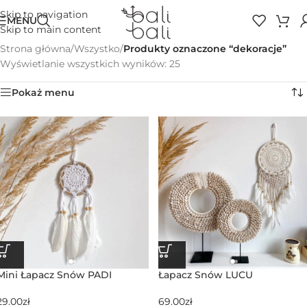
Skip to navigation
MENU
Skip to main content
Strona główna
/
Wszystko
/
Produkty oznaczone “dekoracje”
Wyświetlanie wszystkich wyników: 25
Pokaż menu
Mini Łapacz Snów PADI
Łapacz Snów LUCU
29.00
zł
69.00
zł