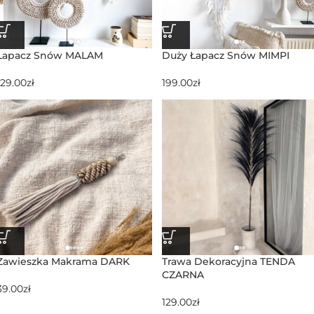
Łapacz Snów MALAM
Duży Łapacz Snów MIMPI
129.00
zł
199.00
zł
Zawieszka Makrama DARK
Trawa Dekoracyjna TENDA
CZARNA
39.00
zł
129.00
zł