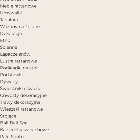
Meble rattanowe
Umywalki
Jadalnia
Wazony rzeźbione
Dekoracje
Etno
Ścienne
Łapacze snów
Lustra rattanowe
Podkładki na stół
Podstawki
Dywany
Świeczniki i świece
Chwosty dekoracyjne
Trawy dekoracyjne
Wieszaki rattanowe
Stojące
Bali Bali Spa
Kadzidełka zapachowe
Palo Santo