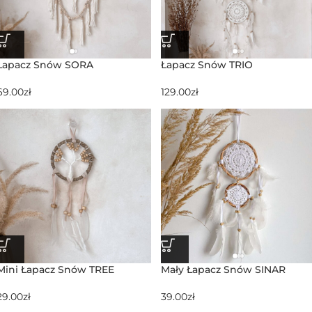
Łapacz Snów SORA
Łapacz Snów TRIO
69.00
zł
129.00
zł
Mini Łapacz Snów TREE
Mały Łapacz Snów SINAR
29.00
zł
39.00
zł