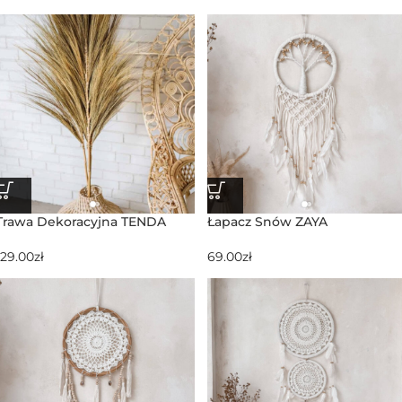
Trawa Dekoracyjna TENDA
Łapacz Snów ZAYA
129.00
zł
69.00
zł