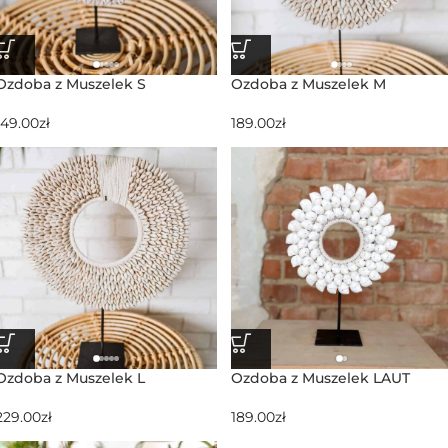
Ozdoba z Muszelek S
Ozdoba z Muszelek M
149.00
zł
189.00
zł
Ozdoba z Muszelek L
Ozdoba z Muszelek LAUT
229.00
zł
189.00
zł