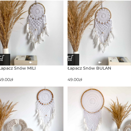
Łapacz Snów MILI
Łapacz Snów BULAN
49.00
zł
49.00
zł