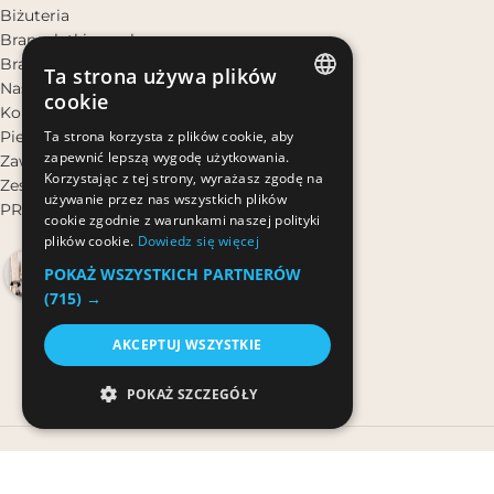
Biżuteria
Bransoletki na rękę
Bransoletki na nogę
Ta strona używa plików
Naszyjniki
cookie
Kolczyki
POLISH
Pierścionki
Ta strona korzysta z plików cookie, aby
zapewnić lepszą wygodę użytkowania.
Zawieszki do Kluczy
POLISH
Korzystając z tej strony, wyrażasz zgodę na
Zestawy Biżuterii
używanie przez nas wszystkich plików
PROMOCJE
cookie zgodnie z warunkami naszej polityki
plików cookie.
Dowiedz się więcej
Bali Bali
POKAŻ WSZYSTKICH PARTNERÓW
4.9
(715) →
Na podstawie 1043 opinii
powered by
G
o
o
g
l
e
AKCEPTUJ WSZYSTKIE
oceń nas na
POKAŻ SZCZEGÓŁY
OSTATNIE WPISY