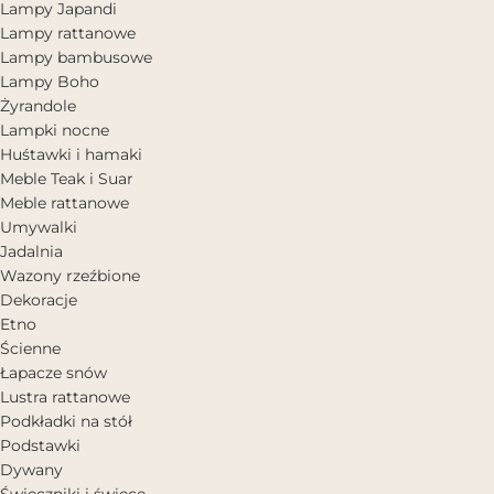
Lampy Japandi
Lampy rattanowe
Lampy bambusowe
Lampy Boho
Żyrandole
Lampki nocne
Huśtawki i hamaki
Meble Teak i Suar
Meble rattanowe
Umywalki
Jadalnia
Wazony rzeźbione
Dekoracje
Etno
Ścienne
Łapacze snów
Lustra rattanowe
Podkładki na stół
Podstawki
Dywany
Świeczniki i świece