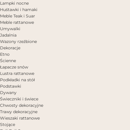
Lampki nocne
Huśtawki i hamaki
Meble Teak i Suar
Meble rattanowe
Umywalki
Jadalnia
Wazony rzeźbione
Dekoracje
Etno
Ścienne
Łapacze snów
Lustra rattanowe
Podkładki na stół
Podstawki
Dywany
Świeczniki i świece
Chwosty dekoracyjne
Trawy dekoracyjne
Wieszaki rattanowe
Stojące