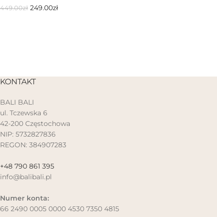
249.00
zł
449.00
zł
KONTAKT
BALI BALI
ul. Tczewska 6
42-200 Częstochowa
NIP: 5732827836
REGON: 384907283
+48 790 861 395
info@balibali.pl
Numer konta:
66 2490 0005 0000 4530 7350 4815