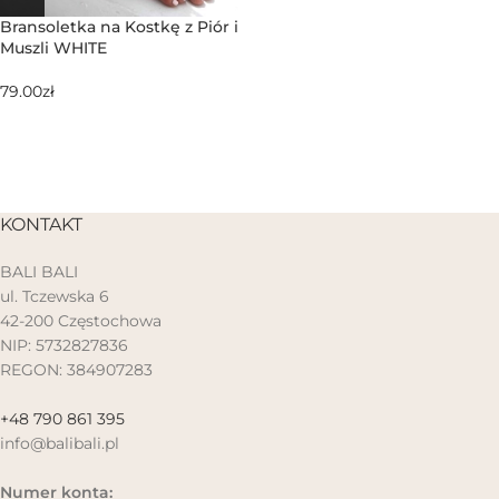
Bransoletka na Kostkę z Piór i
Muszli WHITE
79.00
zł
KONTAKT
BALI BALI
ul. Tczewska 6
42-200 Częstochowa
NIP: 5732827836
REGON: 384907283
+48 790 861 395
info@balibali.pl
Numer konta: