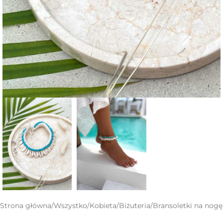
Strona główna
/
Wszystko
/
Kobieta
/
Biżuteria
/
Bransoletki na nogę