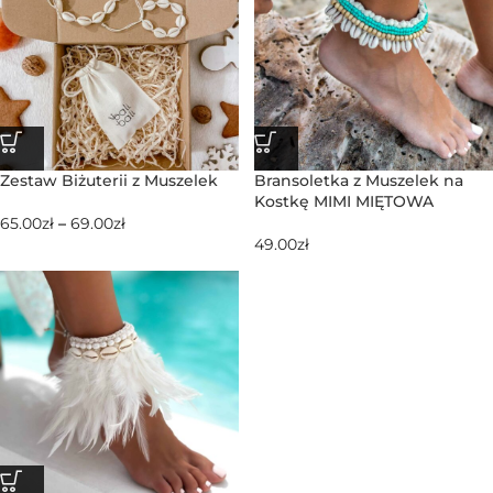
Zestaw Biżuterii z Muszelek
Bransoletka z Muszelek na
Kostkę MIMI MIĘTOWA
65.00
zł
–
69.00
zł
49.00
zł