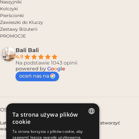
Naszyjniki
Kolczyki
Pierścionki
Zawieszki do Kluczy
Zestawy Biżuterii
PROMOCJE
Bali Bali
4.9
Na podstawie 1043 opinii
powered by
G
o
o
g
l
e
oceń nas na
OSTATNIE WPISY
Ta strona używa plików
cookie
Lato boho w domu, gdy nie wyjeżdżasz – jak stworzyć
POLISH
wakacyjny klimat w mieście
Ta strona korzysta z plików cookie, aby
30 lipca, 2026
zapewnić lepszą wygodę użytkowania.
POLISH