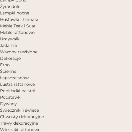
Żyrandole
Lampki nocne
Huśtawki i hamaki
Meble Teak i Suar
Meble rattanowe
Umywalki
Jadalnia
Wazony rzeźbione
Dekoracje
Etno
Ścienne
Łapacze snów
Lustra rattanowe
Podkładki na stół
Podstawki
Dywany
Świeczniki i świece
Chwosty dekoracyjne
Trawy dekoracyjne
Wieszaki rattanowe