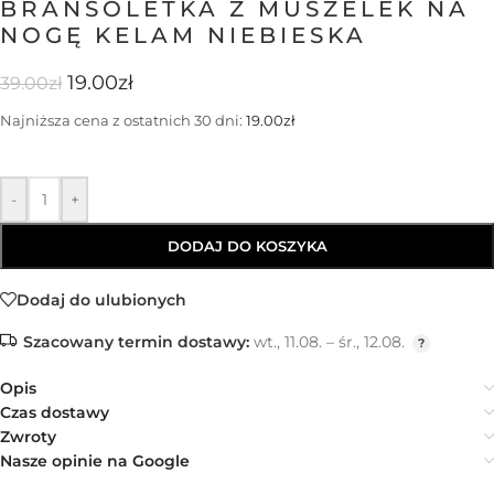
BRANSOLETKA Z MUSZELEK NA
NOGĘ KELAM NIEBIESKA
19.00
zł
39.00
zł
Najniższa cena z ostatnich 30 dni:
19.00
zł
-
+
DODAJ DO KOSZYKA
Dodaj do ulubionych
Szacowany termin dostawy:
wt., 11.08. – śr., 12.08.
Opis
Czas dostawy
Zwroty
Nasze opinie na Google