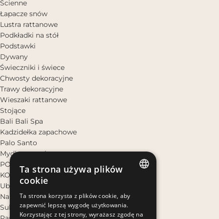
Ścienne
Łapacze snów
Lustra rattanowe
Podkładki na stół
Podstawki
Dywany
Świeczniki i świece
Chwosty dekoracyjne
Trawy dekoracyjne
Wieszaki rattanowe
Stojące
Bali Bali Spa
Kadzidełka zapachowe
Palo Santo
Mydła naturalne
POMYSŁ NA PREZENT
Ta strona używa plików
KOBIETA
cookie
Ubrania
POLISH
Ta strona korzysta z plików cookie, aby
Narzutki plażowe
zapewnić lepszą wygodę użytkowania.
POLISH
Sukienki Boho
Korzystając z tej strony, wyrażasz zgodę na
Pareo plażowe