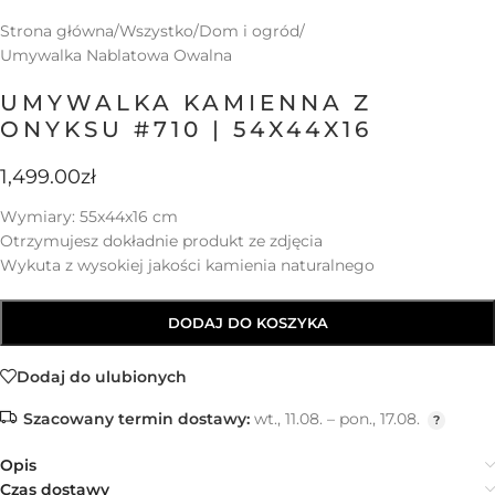
Strona główna
/
Wszystko
/
Dom i ogród
/
Umywalka Nablatowa Owalna
UMYWALKA KAMIENNA Z
ONYKSU #710 | 54X44X16
1,499.00
zł
Wymiary: 55x44x16 cm
Otrzymujesz dokładnie produkt ze zdjęcia
Wykuta z wysokiej jakości kamienia naturalnego
DODAJ DO KOSZYKA
Dodaj do ulubionych
Szacowany termin dostawy:
wt., 11.08. – pon., 17.08.
Opis
Czas dostawy