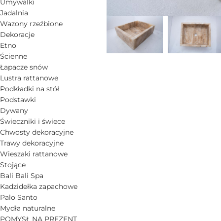
Umywalki
Jadalnia
Wazony rzeźbione
Dekoracje
Etno
Ścienne
Łapacze snów
Lustra rattanowe
Podkładki na stół
Podstawki
Dywany
Świeczniki i świece
Chwosty dekoracyjne
Trawy dekoracyjne
Wieszaki rattanowe
Stojące
Bali Bali Spa
Kadzidełka zapachowe
Palo Santo
Mydła naturalne
POMYSŁ NA PREZENT