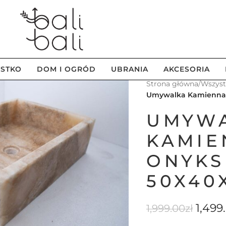
STKO
DOM I OGRÓD
UBRANIA
AKCESORIA
Strona główna
/
Wszys
Umywalka Kamienna z
UMYW
KAMIE
ONYKS
50X40
1,499
1,999.00
zł