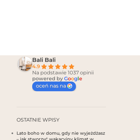
Bali Bali
4.9
Na podstawie 1037 opinii
powered by
G
o
o
g
l
e
oceń nas na
OSTATNIE WPISY
Lato boho w domu, gdy nie wyjeżdżasz
– jak stworzyć wakacyjny klimat w