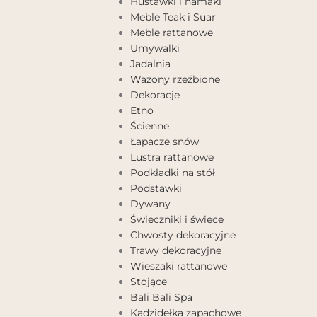
Huśtawki i hamaki
Meble Teak i Suar
Meble rattanowe
Umywalki
Jadalnia
Wazony rzeźbione
Dekoracje
Etno
Ścienne
Łapacze snów
Lustra rattanowe
Podkładki na stół
Podstawki
Dywany
Świeczniki i świece
Chwosty dekoracyjne
Trawy dekoracyjne
Wieszaki rattanowe
Stojące
Bali Bali Spa
Kadzidełka zapachowe