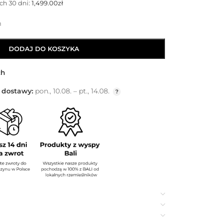
ch 30 dni:
1,499.00
zł
m
DODAJ DO KOSZYKA
ch
 dostawy:
pon., 10.08. – pt., 14.08.