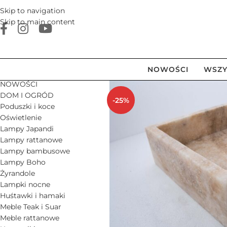
Skip to navigation
Skip to main content
NOWOŚCI
WSZY
NOWOŚCI
DOM I OGRÓD
-25%
Poduszki i koce
Oświetlenie
Lampy Japandi
Lampy rattanowe
Lampy bambusowe
Lampy Boho
Żyrandole
Lampki nocne
Huśtawki i hamaki
Meble Teak i Suar
Meble rattanowe