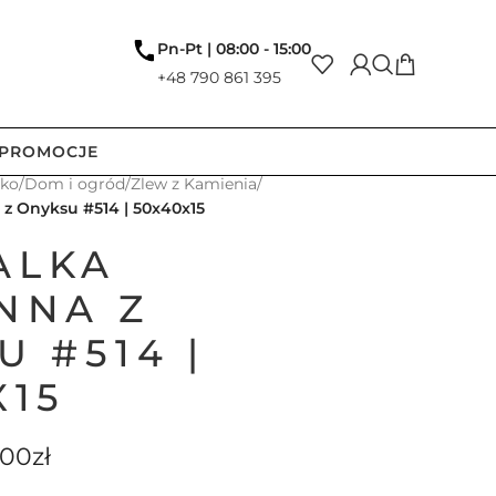
Pn-Pt | 08:00 - 15:00
+48 790 861 395
PROMOCJE
tko
/
Dom i ogród
/
Zlew z Kamienia
/
 Onyksu #514 | 50x40x15
ALKA
NNA Z
U #514 |
X15
.00
zł