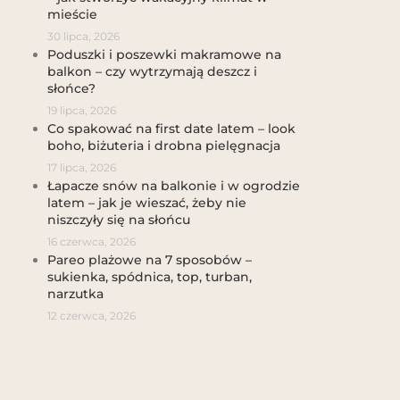
mieście
30 lipca, 2026
Poduszki i poszewki makramowe na
balkon – czy wytrzymają deszcz i
słońce?
19 lipca, 2026
Co spakować na first date latem – look
boho, biżuteria i drobna pielęgnacja
17 lipca, 2026
Łapacze snów na balkonie i w ogrodzie
latem – jak je wieszać, żeby nie
niszczyły się na słońcu
16 czerwca, 2026
Pareo plażowe na 7 sposobów –
sukienka, spódnica, top, turban,
narzutka
12 czerwca, 2026