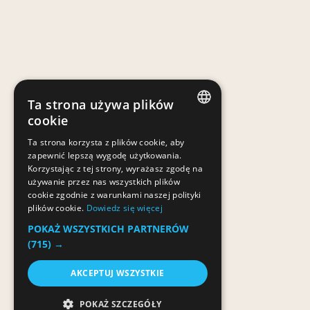
Ta strona używa plików
cookie
POLISH
Ta strona korzysta z plików cookie, aby
zapewnić lepszą wygodę użytkowania.
POLISH
Korzystając z tej strony, wyrażasz zgodę na
używanie przez nas wszystkich plików
cookie zgodnie z warunkami naszej polityki
plików cookie.
Dowiedz się więcej
POKAŻ WSZYSTKICH PARTNERÓW
(715) →
AKCEPTUJ WSZYSTKIE
POKAŻ SZCZEGÓŁY