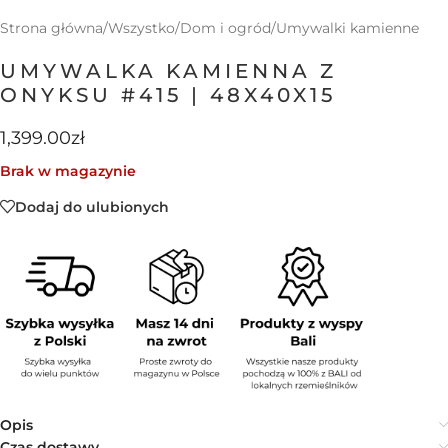
Strona główna
/
Wszystko
/
Dom i ogród
/
Umywalki kamienne
UMYWALKA KAMIENNA Z
ONYKSU #415 | 48X40X15
1,399.00
zł
Brak w magazynie
Dodaj do ulubionych
Opis
Czas dostawy