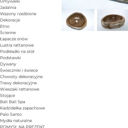
Umywalki
Jadalnia
Wazony rzeźbione
Dekoracje
Etno
Ścienne
Łapacze snów
Lustra rattanowe
Podkładki na stół
Podstawki
Dywany
Świeczniki i świece
Chwosty dekoracyjne
Trawy dekoracyjne
Wieszaki rattanowe
Stojące
Bali Bali Spa
Kadzidełka zapachowe
Palo Santo
Mydła naturalne
POMYSŁ NA PREZENT