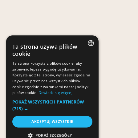
Ta strona używa plików
cookie
POLISH
Ta strona korzysta z plików cookie, aby
zapewnić lepszą wygodę użytkowania.
POLISH
Korzystając z tej strony, wyrażasz zgodę na
używanie przez nas wszystkich plików
cookie zgodnie z warunkami naszej polityki
plików cookie.
Dowiedz się więcej
POKAŻ WSZYSTKICH PARTNERÓW
(715) →
AKCEPTUJ WSZYSTKIE
POKAŻ SZCZEGÓŁY