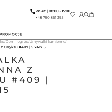
Pn-Pt | 08:00 - 15:00
+48 790 861 395
PROMOCJE
tko
/
Dom i ogród
/
Umywalki kamienne
/
 Onyksu #409 | 51x41x15
ALKA
NNA Z
U #409 |
15