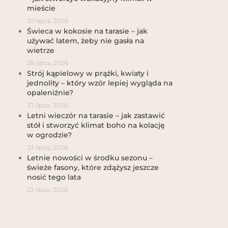
mieście
30 lipca, 2026
Świeca w kokosie na tarasie – jak
używać latem, żeby nie gasła na
wietrze
28 lipca, 2026
Strój kąpielowy w prążki, kwiaty i
jednolity – który wzór lepiej wygląda na
opaleniźnie?
27 lipca, 2026
Letni wieczór na tarasie – jak zastawić
stół i stworzyć klimat boho na kolację
w ogrodzie?
23 lipca, 2026
Letnie nowości w środku sezonu –
świeże fasony, które zdążysz jeszcze
nosić tego lata
22 lipca, 2026