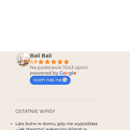
Bali Bali
4.9
Na podstawie 1043 opinii
powered by
G
o
o
g
l
e
oceń nas na
OSTATNIE WPISY
Lato boho w domu, gdy nie wyjeżdżasz
– jak stworzyć wakacyjny klimat w