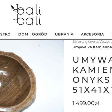
STKO
DOM I OGRÓD
UBRANIA
AKCESORIA
Strona główna
/
Wszys
Umywalka Kamienna z
UMYW
KAMIE
ONYKS
51X41X
1,499.00
zł