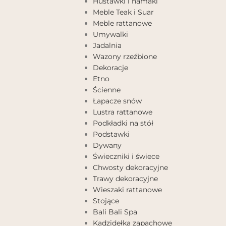
Huśtawki i hamaki
Meble Teak i Suar
Meble rattanowe
Umywalki
Jadalnia
Wazony rzeźbione
Dekoracje
Etno
Ścienne
Łapacze snów
Lustra rattanowe
Podkładki na stół
Podstawki
Dywany
Świeczniki i świece
Chwosty dekoracyjne
Trawy dekoracyjne
Wieszaki rattanowe
Stojące
Bali Bali Spa
Kadzidełka zapachowe