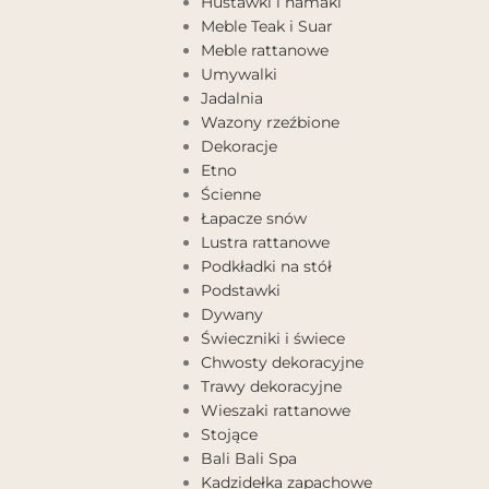
Huśtawki i hamaki
Meble Teak i Suar
Meble rattanowe
Umywalki
Jadalnia
Wazony rzeźbione
Dekoracje
Etno
Ścienne
Łapacze snów
Lustra rattanowe
Podkładki na stół
Podstawki
Dywany
Świeczniki i świece
Chwosty dekoracyjne
Trawy dekoracyjne
Wieszaki rattanowe
Stojące
Bali Bali Spa
Kadzidełka zapachowe