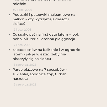
mieście
30 lipca, 2026
Poduszki i poszewki makramowe na
balkon – czy wytrzymają deszcz i
słońce?
19 lipca, 2026
Co spakować na first date latem – look
boho, biżuteria i drobna pielęgnacja
17 lipca, 2026
Łapacze snów na balkonie i w ogrodzie
latem – jak je wieszać, żeby nie
niszczyły się na słońcu
16 czerwca, 2026
Pareo plażowe na 7 sposobów –
sukienka, spódnica, top, turban,
narzutka
12 czerwca, 2026