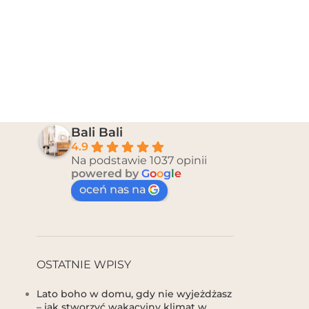
Bali Bali
4.9
Na podstawie 1037 opinii
powered by
G
o
o
g
l
e
oceń nas na
OSTATNIE WPISY
Lato boho w domu, gdy nie wyjeżdżasz
– jak stworzyć wakacyjny klimat w