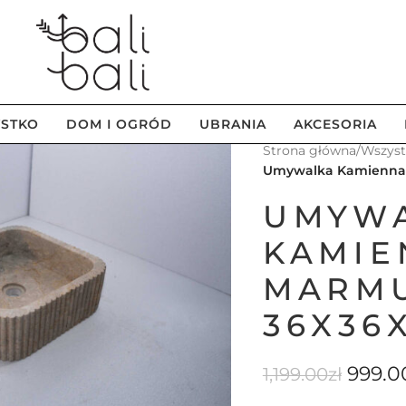
STKO
DOM I OGRÓD
UBRANIA
AKCESORIA
Strona główna
/
Wszys
Umywalka Kamienna z
UMYW
KAMIE
MARMU
36X36
999.0
1,199.00
zł