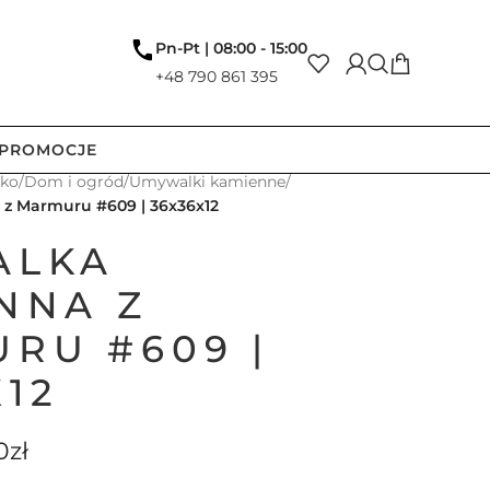
Pn-Pt | 08:00 - 15:00
+48 790 861 395
PROMOCJE
tko
/
Dom i ogród
/
Umywalki kamienne
/
 Marmuru #609 | 36x36x12
ALKA
NNA Z
RU #609 |
X12
0
zł