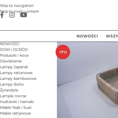
Skip to navigation
Skip to main content
NOWOŚCI
WSZY
NOWOŚCI
DOM I OGRÓD
-17%
Poduszki i koce
Oświetlenie
Lampy Japandi
Lampy rattanowe
Lampy bambusowe
Lampy Boho
Żyrandole
Lampki nocne
Huśtawki i hamaki
Meble Teak i Suar
Meble rattanowe