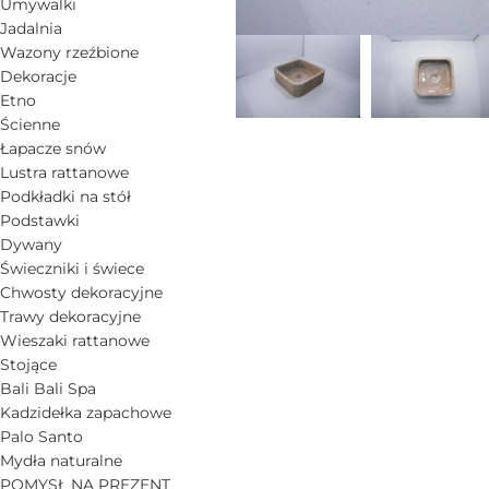
Umywalki
Jadalnia
Wazony rzeźbione
Dekoracje
Etno
Ścienne
Łapacze snów
Lustra rattanowe
Podkładki na stół
Podstawki
Dywany
Świeczniki i świece
Chwosty dekoracyjne
Trawy dekoracyjne
Wieszaki rattanowe
Stojące
Bali Bali Spa
Kadzidełka zapachowe
Palo Santo
Mydła naturalne
POMYSŁ NA PREZENT