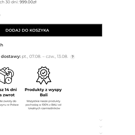
ch 30 dni:
999.00
zł
m
DODAJ DO KOSZYKA
ch
 dostawy:
pt., 07.08. – czw., 13.08.