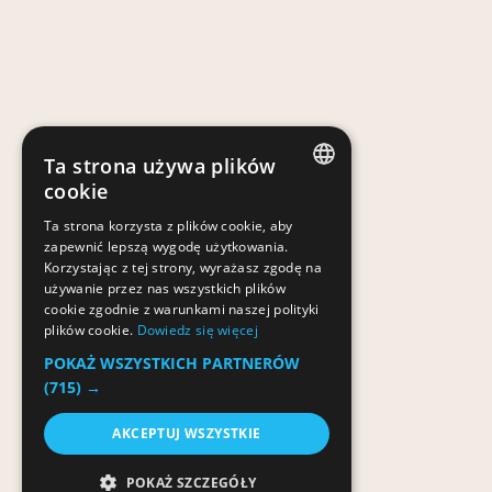
Ta strona używa plików
cookie
POLISH
Ta strona korzysta z plików cookie, aby
zapewnić lepszą wygodę użytkowania.
POLISH
Korzystając z tej strony, wyrażasz zgodę na
używanie przez nas wszystkich plików
cookie zgodnie z warunkami naszej polityki
plików cookie.
Dowiedz się więcej
POKAŻ WSZYSTKICH PARTNERÓW
(715) →
AKCEPTUJ WSZYSTKIE
POKAŻ SZCZEGÓŁY