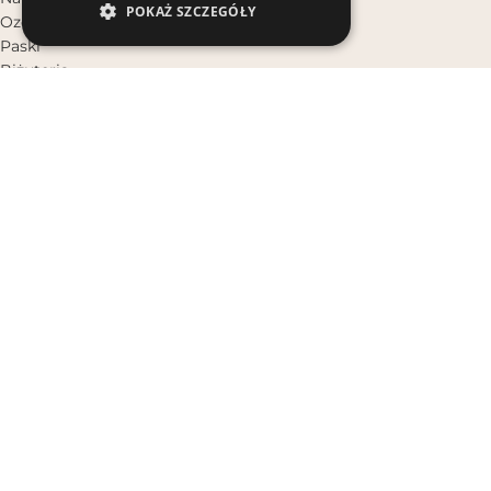
POKAŻ SZCZEGÓŁY
Ozdoby do włosów
Paski
Biżuteria
Bransoletki na rękę
Bransoletki na nogę
Naszyjniki
Kolczyki
Pierścionki
Zawieszki do Kluczy
Zestawy Biżuterii
PROMOCJE
Bali Bali
4.9
Na podstawie 1039 opinii
powered by
G
o
o
g
l
e
oceń nas na