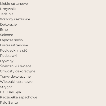
Meble rattanowe
Umywalki
Jadalnia
Wazony rzeźbione
Dekoracje
Etno
Ścienne
Łapacze snów
Lustra rattanowe
Podkładki na stół
Podstawki
Dywany
Świeczniki i świece
Chwosty dekoracyjne
Trawy dekoracyjne
Wieszaki rattanowe
Stojące
Bali Bali Spa
Kadzidełka zapachowe
Palo Santo