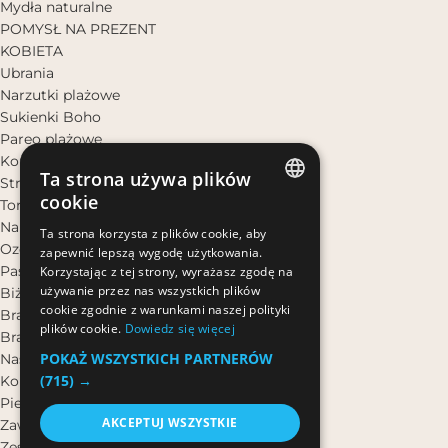
Mydła naturalne
POMYSŁ NA PREZENT
KOBIETA
Ubrania
Narzutki plażowe
Sukienki Boho
Pareo plażowe
Komplety Damskie
Ta strona używa plików
Stroje Kąpielowe
cookie
Torebki i plecaki
POLISH
Nakrycia głowy
Ta strona korzysta z plików cookie, aby
Ozdoby do włosów
zapewnić lepszą wygodę użytkowania.
POLISH
Paski
Korzystając z tej strony, wyrażasz zgodę na
używanie przez nas wszystkich plików
Biżuteria
cookie zgodnie z warunkami naszej polityki
Bransoletki na rękę
plików cookie.
Dowiedz się więcej
Bransoletki na nogę
POKAŻ WSZYSTKICH PARTNERÓW
Naszyjniki
(715) →
Kolczyki
Pierścionki
AKCEPTUJ WSZYSTKIE
Zawieszki do Kluczy
Zestawy Biżuterii