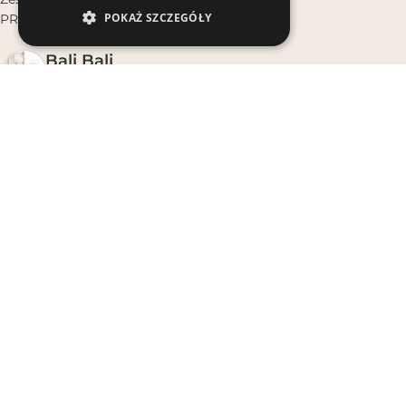
POKAŻ SZCZEGÓŁY
PROMOCJE
Bali Bali
4.9
Na podstawie 1039 opinii
powered by
G
o
o
g
l
e
oceń nas na
OSTATNIE WPISY
Lato boho w domu, gdy nie wyjeżdżasz – jak stworzyć
wakacyjny klimat w mieście
30 lipca, 2026
Świeca w kokosie na tarasie – jak używać latem, żeby nie
gasła na wietrze
28 lipca, 2026
Strój kąpielowy w prążki, kwiaty i jednolity – który wzór lepiej
wygląda na opaleniźnie?