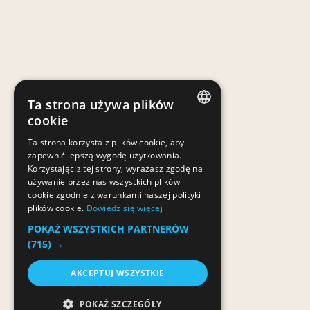
Ta strona używa plików
cookie
POLISH
Ta strona korzysta z plików cookie, aby
zapewnić lepszą wygodę użytkowania.
POLISH
Korzystając z tej strony, wyrażasz zgodę na
używanie przez nas wszystkich plików
cookie zgodnie z warunkami naszej polityki
plików cookie.
Dowiedz się więcej
POKAŻ WSZYSTKICH PARTNERÓW
(715) →
AKCEPTUJ WSZYSTKIE
POKAŻ SZCZEGÓŁY