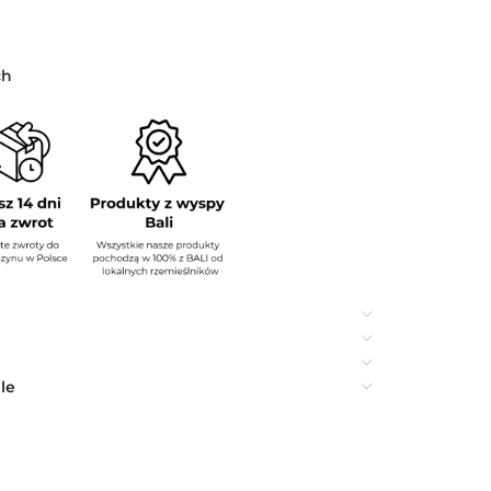
ch
le