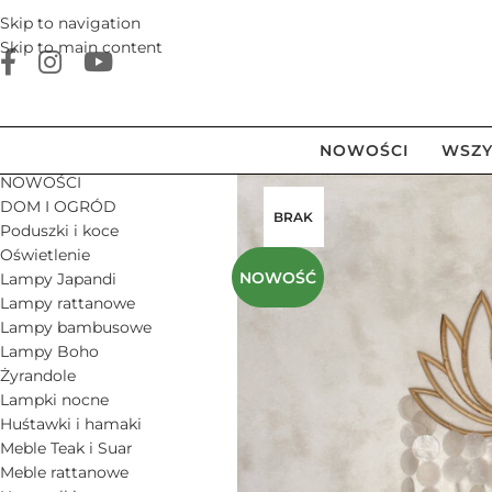
Skip to navigation
Skip to main content
NOWOŚCI
WSZY
NOWOŚCI
DOM I OGRÓD
BRAK
Poduszki i koce
Oświetlenie
NOWOŚĆ
Lampy Japandi
Lampy rattanowe
Lampy bambusowe
Lampy Boho
Żyrandole
Lampki nocne
Huśtawki i hamaki
Meble Teak i Suar
Meble rattanowe