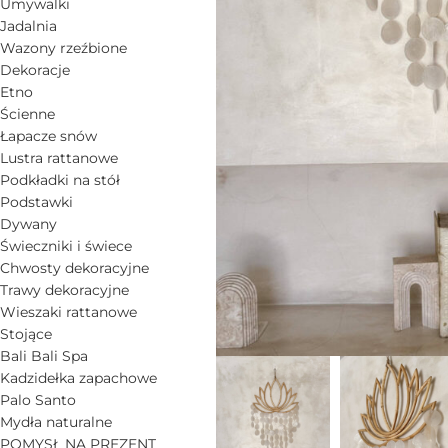
Umywalki
Jadalnia
Wazony rzeźbione
Dekoracje
Etno
Ścienne
Łapacze snów
Lustra rattanowe
Podkładki na stół
Podstawki
Dywany
Świeczniki i świece
Chwosty dekoracyjne
Trawy dekoracyjne
Wieszaki rattanowe
Stojące
Bali Bali Spa
Kadzidełka zapachowe
Palo Santo
Mydła naturalne
POMYSŁ NA PREZENT