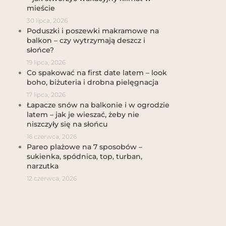
mieście
30 lipca, 2026
Poduszki i poszewki makramowe na
balkon – czy wytrzymają deszcz i
słońce?
19 lipca, 2026
Co spakować na first date latem – look
boho, biżuteria i drobna pielęgnacja
17 lipca, 2026
Łapacze snów na balkonie i w ogrodzie
latem – jak je wieszać, żeby nie
niszczyły się na słońcu
16 czerwca, 2026
Pareo plażowe na 7 sposobów –
sukienka, spódnica, top, turban,
narzutka
12 czerwca, 2026