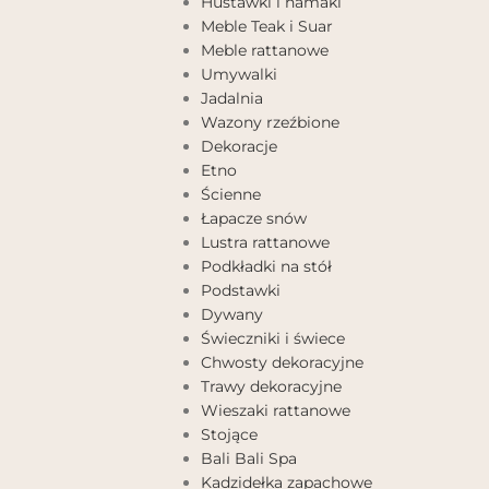
Huśtawki i hamaki
Meble Teak i Suar
Meble rattanowe
Umywalki
Jadalnia
Wazony rzeźbione
Dekoracje
Etno
Ścienne
Łapacze snów
Lustra rattanowe
Podkładki na stół
Podstawki
Dywany
Świeczniki i świece
Chwosty dekoracyjne
Trawy dekoracyjne
Wieszaki rattanowe
Stojące
Bali Bali Spa
Kadzidełka zapachowe