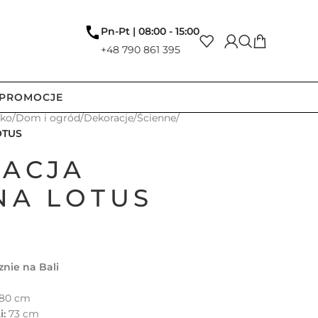
Pn-Pt | 08:00 - 15:00
+48 790 861 395
PROMOCJE
tko
/
Dom i ogród
/
Dekoracje
/
Ścienne
/
OTUS
ACJA
NA LOTUS
znie na Bali
80 cm
i:
73 cm