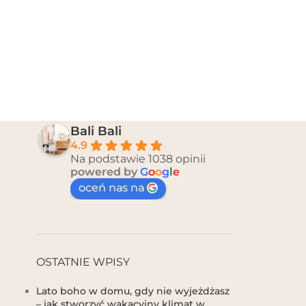
Bali Bali
4.9
Na podstawie 1038 opinii
powered by
G
o
o
g
l
e
oceń nas na
OSTATNIE WPISY
Lato boho w domu, gdy nie wyjeżdżasz
– jak stworzyć wakacyjny klimat w