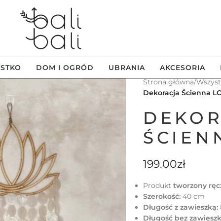
STKO
DOM I OGRÓD
UBRANIA
AKCESORIA
Strona główna
/
Wszys
Dekoracja Ścienna L
DEKOR
ŚCIEN
199.00
zł
Produkt
tworzony ręc
Szerokość:
40 cm
Długość z zawieszką:
Długość bez zawieszk