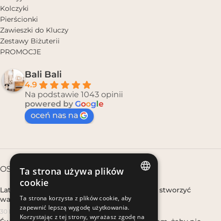
Kolczyki
Pierścionki
Zawieszki do Kluczy
Zestawy Biżuterii
PROMOCJE
Bali Bali
4.9
Na podstawie 1043 opinii
powered by
G
o
o
g
l
e
oceń nas na
OSTATNIE WPISY
Ta strona używa plików
cookie
Lato boho w domu, gdy nie wyjeżdżasz – jak stworzyć
POLISH
Ta strona korzysta z plików cookie, aby
wakacyjny klimat w mieście
zapewnić lepszą wygodę użytkowania.
POLISH
30 lipca, 2026
Korzystając z tej strony, wyrażasz zgodę na