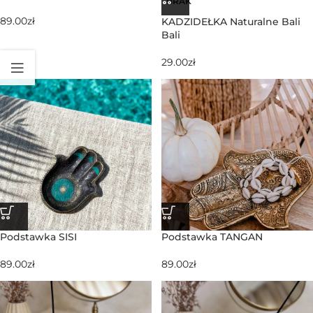
BRAK
89.00
zł
KADZIDEŁKA Naturalne Bali
Bali
29.00
zł
Podstawka SISI
Podstawka TANGAN
89.00
zł
89.00
zł