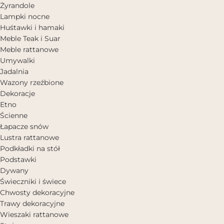
Żyrandole
Lampki nocne
Huśtawki i hamaki
Meble Teak i Suar
Meble rattanowe
Umywalki
Jadalnia
Wazony rzeźbione
Dekoracje
Etno
Ścienne
Łapacze snów
Lustra rattanowe
Podkładki na stół
Podstawki
Dywany
Świeczniki i świece
Chwosty dekoracyjne
Trawy dekoracyjne
Wieszaki rattanowe