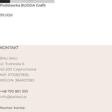
Podstawka BUDDA Grafit
99.00
zł
KONTAKT
BALI BALI
ul. Tczewska 6
42-200 Częstochowa
NIP: 5732827836
REGON: 384907283
+48 790 861 395
info@balibali.pl
Numer konta: