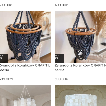
399.00
zł
499.00
zł
Żyrandol z Koralików GRAFIT L
Żyrandol z Koralików GRAFIT 
45×80
33×63
499.00
zł
399.00
zł