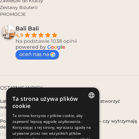
Zawieszki do Kluczy
Zestawy Biżuterii
PROMOCJE
Bali Bali
4.9
Na podstawie 1038 opinii
powered by
G
o
o
g
l
e
oceń nas na
OSTATNIE WPISY
Ta strona używa plików
Lato boho w domu, gdy nie wyjeżdżasz – jak stworzyć
cookie
wakacyjny klimat w mieście
POLISH
30 lipca, 2026
Ta strona korzysta z plików cookie, aby
Poduszki i poszewki makramowe na balkon – czy wytrzymają
zapewnić lepszą wygodę użytkowania.
POLISH
deszcz i słońce?
Korzystając z tej strony, wyrażasz zgodę na
używanie przez nas wszystkich plików
19 lipca, 2026