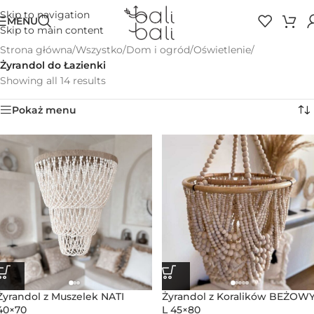
Skip to navigation
MENU
Skip to main content
Strona główna
/
Wszystko
/
Dom i ogród
/
Oświetlenie
/
Żyrandol do Łazienki
Showing all 14 results
Pokaż menu
Żyrandol z Muszelek NATI
Żyrandol z Koralików BEŻOW
40×70
L 45×80