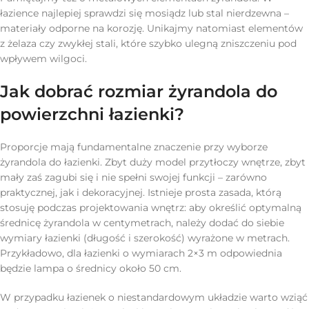
łazience najlepiej sprawdzi się mosiądz lub stal nierdzewna –
materiały odporne na korozję. Unikajmy natomiast elementów
z żelaza czy zwykłej stali, które szybko ulegną zniszczeniu pod
wpływem wilgoci.
Jak dobrać rozmiar żyrandola do
powierzchni łazienki?
Proporcje mają fundamentalne znaczenie przy wyborze
żyrandola do łazienki. Zbyt duży model przytłoczy wnętrze, zbyt
mały zaś zagubi się i nie spełni swojej funkcji – zarówno
praktycznej, jak i dekoracyjnej. Istnieje prosta zasada, którą
stosuję podczas projektowania wnętrz: aby określić optymalną
średnicę żyrandola w centymetrach, należy dodać do siebie
wymiary łazienki (długość i szerokość) wyrażone w metrach.
Przykładowo, dla łazienki o wymiarach 2×3 m odpowiednia
będzie lampa o średnicy około 50 cm.
W przypadku łazienek o niestandardowym układzie warto wziąć