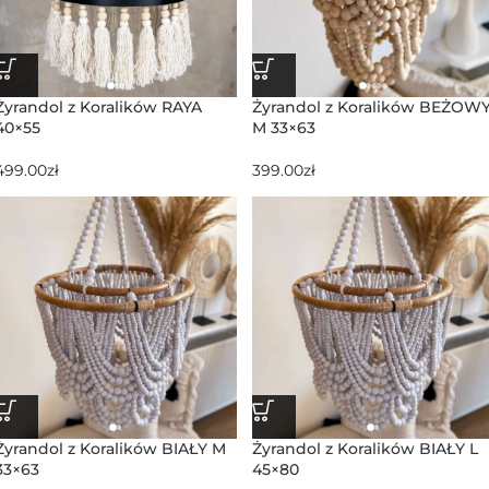
Żyrandol z Koralików RAYA
Żyrandol z Koralików BEŻOW
40×55
M 33×63
499.00
zł
399.00
zł
Żyrandol z Koralików BIAŁY M
Żyrandol z Koralików BIAŁY L
33×63
45×80