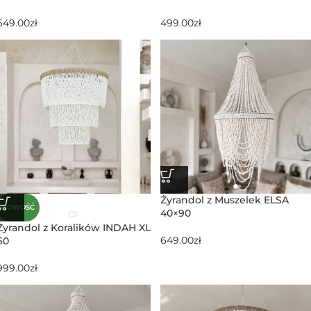
649.00
zł
499.00
zł
Żyrandol z Muszelek ELSA
NOWOŚĆ
40×90
Żyrandol z Koralików INDAH XL
649.00
zł
60
999.00
zł