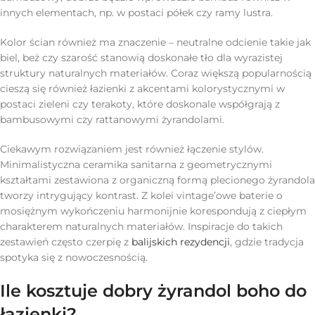
innych elementach, np. w postaci półek czy ramy lustra.
Kolor ścian również ma znaczenie – neutralne odcienie takie jak
biel, beż czy szarość stanowią doskonałe tło dla wyrazistej
struktury naturalnych materiałów. Coraz większą popularnością
cieszą się również łazienki z akcentami kolorystycznymi w
postaci zieleni czy terakoty, które doskonale współgrają z
bambusowymi czy rattanowymi żyrandolami.
Ciekawym rozwiązaniem jest również łączenie stylów.
Minimalistyczna ceramika sanitarna z geometrycznymi
kształtami zestawiona z organiczną formą plecionego żyrandola
tworzy intrygujący kontrast. Z kolei vintage’owe baterie o
mosiężnym wykończeniu harmonijnie korespondują z ciepłym
charakterem naturalnych materiałów. Inspiracje do takich
zestawień często czerpię z
balijskich rezydencji
, gdzie tradycja
spotyka się z nowoczesnością.
Ile kosztuje dobry żyrandol boho do
łazienki?