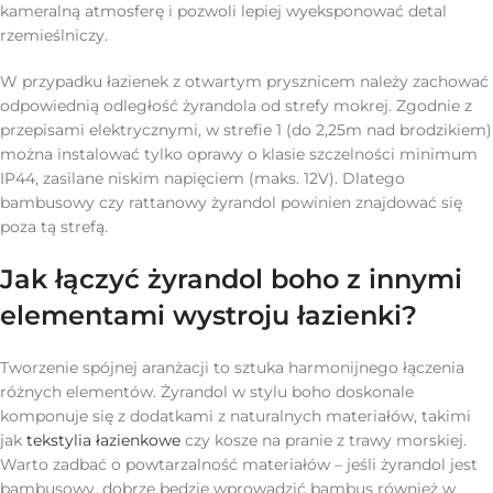
kameralną atmosferę i pozwoli lepiej wyeksponować detal
rzemieślniczy.
W przypadku łazienek z otwartym prysznicem należy zachować
odpowiednią odległość żyrandola od strefy mokrej. Zgodnie z
przepisami elektrycznymi, w strefie 1 (do 2,25m nad brodzikiem)
można instalować tylko oprawy o klasie szczelności minimum
IP44, zasilane niskim napięciem (maks. 12V). Dlatego
bambusowy czy rattanowy żyrandol powinien znajdować się
poza tą strefą.
Jak łączyć żyrandol boho z innymi
elementami wystroju łazienki?
Tworzenie spójnej aranżacji to sztuka harmonijnego łączenia
różnych elementów. Żyrandol w stylu boho doskonale
komponuje się z dodatkami z naturalnych materiałów, takimi
jak
tekstylia łazienkowe
czy kosze na pranie z trawy morskiej.
Warto zadbać o powtarzalność materiałów – jeśli żyrandol jest
bambusowy, dobrze będzie wprowadzić bambus również w