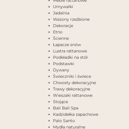
Meble rattanowe
Umywalki
Jadalnia
Wazony rzeźbione
Dekoracje
Etno
Ścienne
Łapacze snów
Lustra rattanowe
Podkładki na stół
Podstawki
Dywany
Świeczniki i świece
Chwosty dekoracyjne
Trawy dekoracyjne
Wieszaki rattanowe
Stojące
Bali Bali Spa
Kadzidełka zapachowe
Palo Santo
Mydła naturalne