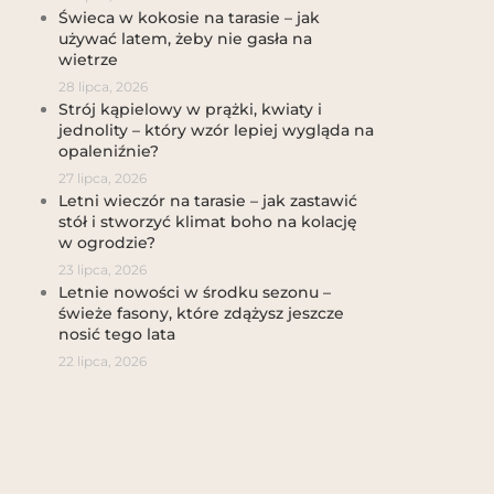
Świeca w kokosie na tarasie – jak
używać latem, żeby nie gasła na
wietrze
28 lipca, 2026
Strój kąpielowy w prążki, kwiaty i
jednolity – który wzór lepiej wygląda na
opaleniźnie?
27 lipca, 2026
Letni wieczór na tarasie – jak zastawić
stół i stworzyć klimat boho na kolację
w ogrodzie?
23 lipca, 2026
Letnie nowości w środku sezonu –
świeże fasony, które zdążysz jeszcze
nosić tego lata
22 lipca, 2026