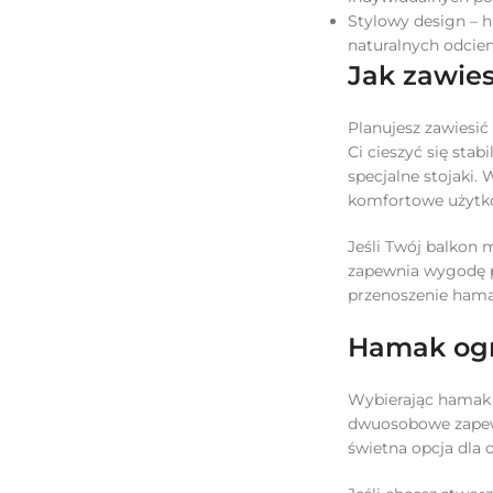
Stylowy design – 
naturalnych odcien
Jak zawie
Planujesz zawiesić
Ci cieszyć się st
specjalne stojaki.
komfortowe użytk
Jeśli Twój balkon 
zapewnia wygodę p
przenoszenie hama
Hamak ogr
Wybierając hamak 
dwuosobowe zapewn
świetna opcja dla