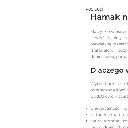
499.00
zł
Hamak na
Marzysz o własnym
cieszyć się błogi
niewielkiej przest
materiałów i ręczn
doniczkowe, podusz
Dlaczego 
Wybór hamaka balk
ograniczoną ilość 
Dodatkowo, natural
Uniwersalność – id
Naturalne materiał
Łatwy montaż – mo
indywidualnych po