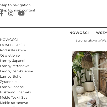
Skip to navigation
Skip to main content
NOWOŚCI
WSZY
NOWOŚCI
Strona główna
/
Ws
DOM I OGRÓD
Poduszki i koce
Oświetlenie
Lampy Japandi
Lampy rattanowe
Lampy bambusowe
Lampy Boho
Żyrandole
Lampki nocne
Huśtawki i hamaki
Meble Teak i Suar
Meble rattanowe