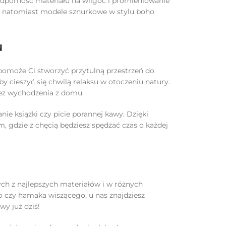
 odporność materiału na wilgoć i promieniowanie
, natomiast modele sznurkowe w stylu boho
u
 pomoże Ci stworzyć przytulną przestrzeń do
 cieszyć się chwilą relaksu w otoczeniu natury.
bez wychodzenia z domu.
ie książki czy picie porannej kawy. Dzięki
, gdzie z chęcią będziesz spędzać czas o każdej
ch z najlepszych materiałów i w różnych
 czy hamaka wiszącego, u nas znajdziesz
y już dziś!