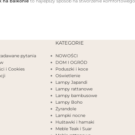
 na balkonie
to najlepszy sposób na stworzenie komfortowego 
KATEGORIE
 zadawane pytania
NOWOŚCI
ów
DOM I OGRÓD
ci i Cookies
Poduszki i koce
cji
Oświetlenie
Lampy Japandi
Lampy rattanowe
Lampy bambusowe
Lampy Boho
Żyrandole
Lampki nocne
Huśtawki i hamaki
Meble Teak i Suar