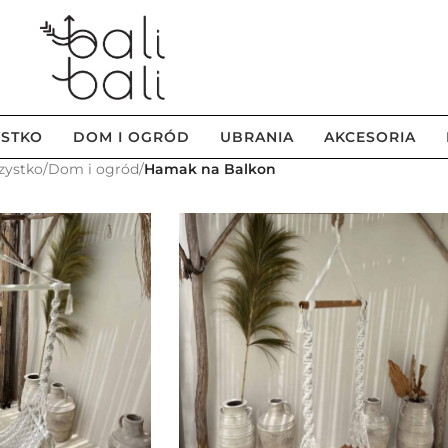
STKO
DOM I OGRÓD
UBRANIA
AKCESORIA
zystko
/
Dom i ogród
/
Hamak na Balkon