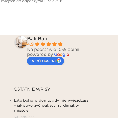
miejsca do odpoczynku i relaksu!
Bali Bali
4.9
Na podstawie 1039 opinii
powered by
G
o
o
g
l
e
oceń nas na
OSTATNIE WPISY
Lato boho w domu, gdy nie wyjeżdżasz
– jak stworzyć wakacyjny klimat w
mieście
30 lipca, 2026