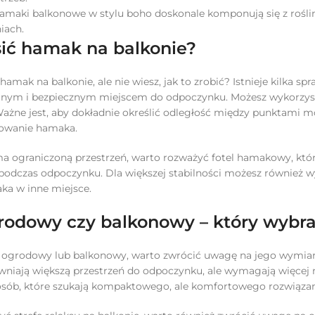
hamaki balkonowe w stylu boho doskonale komponują się z roś
iach.
sić hamak na balkonie?
 hamak na balkonie, ale nie wiesz, jak to zrobić? Istnieje kilk
abilnym i bezpiecznym miejscem do odpoczynku. Możesz wykorzys
 Ważne jest, aby dokładnie określić odległość między punktami 
owanie hamaka.
ma ograniczoną przestrzeń, warto rozważyć fotel hamakowy, któr
odczas odpoczynku. Dla większej stabilności możesz również wy
ka w inne miejsce.
odowy czy balkonowy – który wybr
ogrodowy lub balkonowy, warto zwrócić uwagę na jego wymiary
iają większą przestrzeń do odpoczynku, ale wymagają więcej mi
 osób, które szukają kompaktowego, ale komfortowego rozwiązan