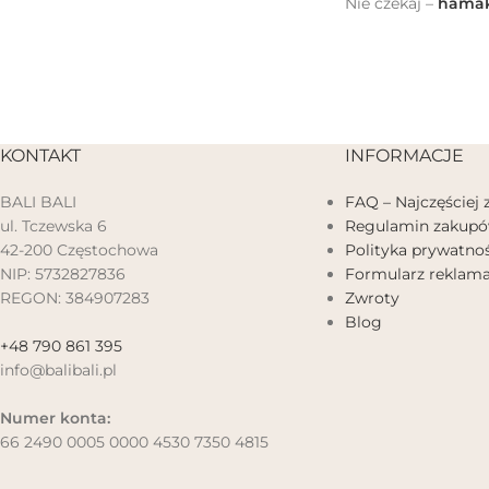
Nie czekaj –
hamak
KONTAKT
INFORMACJE
BALI BALI
FAQ – Najczęściej
ul. Tczewska 6
Regulamin zakup
42-200 Częstochowa
Polityka prywatnoś
NIP: 5732827836
Formularz reklama
REGON: 384907283
Zwroty
Blog
+48 790 861 395
info@balibali.pl
Numer konta:
66 2490 0005 0000 4530 7350 4815