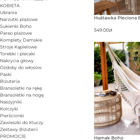
KOBIETA
Ubrania
Huśtawka Pleciona 
Narzutki plażowe
Sukienki Boho
549.00
zł
Pareo plażowe
Komplety Damskie
Stroje Kąpielowe
Torebki i plecaki
Nakrycia głowy
Ozdoby do włosów
Paski
Biżuteria
Bransoletki na rękę
Bransoletki na nogę
Naszyjniki
Kolczyki
Pierścionki
Zawieszki do Kluczy
Zestawy Biżuterii
PROMOCJE
Hamak Boho