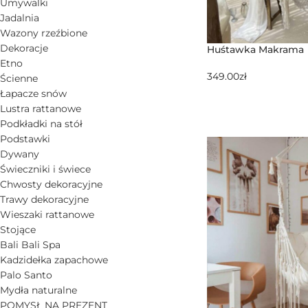
Umywalki
Jadalnia
Wazony rzeźbione
Dekoracje
Huśtawka Makrama
Etno
349.00
zł
Ścienne
Łapacze snów
Lustra rattanowe
Podkładki na stół
Podstawki
Dywany
Świeczniki i świece
Chwosty dekoracyjne
Trawy dekoracyjne
Wieszaki rattanowe
Stojące
Bali Bali Spa
Kadzidełka zapachowe
Palo Santo
Mydła naturalne
POMYSŁ NA PREZENT