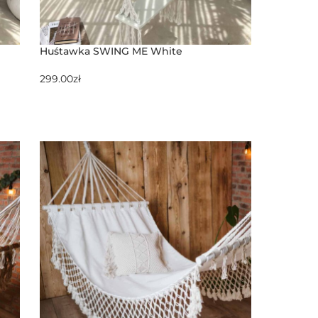
Huśtawka SWING ME White
299.00
zł