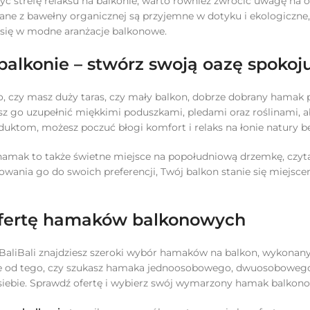
zyć strefę relaksu na balkonie, warto również zwrócić uwagę na
ne z bawełny organicznej są przyjemne w dotyku i ekologiczne
 się w modne aranżacje balkonowe.
balkonie – stwórz swoją oazę spokoj
o, czy masz duży taras, czy mały balkon, dobrze dobrany hamak
 go uzupełnić miękkimi poduszkami, pledami oraz roślinami, aby
duktom, możesz poczuć błogi komfort i relaks na łonie natury 
hamak to także świetne miejsce na popołudniową drzemkę, czytan
wania go do swoich preferencji, Twój balkon stanie się miejscem
fertę hamaków balkonowych
BaliBali znajdziesz szeroki wybór hamaków na balkon, wykonany
nie od tego, czy szukasz hamaka jednoosobowego, dwuosobowego
siebie. Sprawdź ofertę i wybierz swój wymarzony hamak balkonow