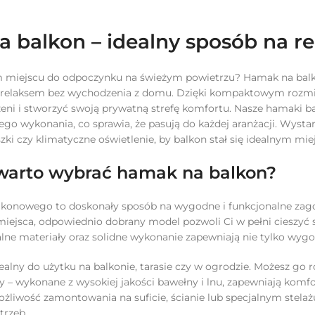
 balkon – idealny sposób na re
 miejscu do odpoczynku na świeżym powietrzu? Hamak na balko
m relaksem bez wychodzenia z domu. Dzięki kompaktowym rozmi
rzeni i stworzyć swoją prywatną strefę komfortu. Nasze hamaki b
ego wykonania, co sprawia, że pasują do każdej aranżacji. Wystar
ki czy klimatyczne oświetlenie, by balkon stał się idealnym mi
warto wybrać hamak na balkon?
onowego to doskonały sposób na wygodne i funkcjonalne zagos
miejsca, odpowiednio dobrany model pozwoli Ci w pełni cieszyć
ne materiały oraz solidne wykonanie zapewniają nie tylko wygod
ealny do użytku na balkonie, tarasie czy w ogrodzie. Możesz go
y – wykonane z wysokiej jakości bawełny i lnu, zapewniają komfor
żliwość zamontowania na suficie, ścianie lub specjalnym stel
trzeb.