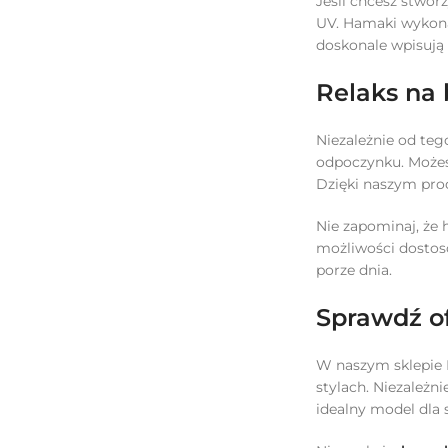
Jeśli chcesz stwor
UV. Hamaki wykona
doskonale wpisują
Relaks na 
Niezależnie od teg
odpoczynku. Możesz
Dzięki naszym pro
Nie zapominaj, że 
możliwości dostoso
porze dnia.
Sprawdź o
W naszym sklepie 
stylach. Niezależ
idealny model dla 