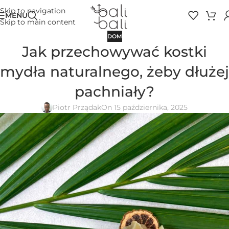
Skip to navigation
MENU
Skip to main content
DOM
Jak przechowywać kostki
mydła naturalnego, żeby dłużej
pachniały?
Piotr Prządak
On 15 października, 2025