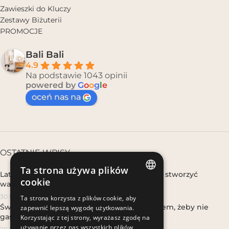
Zawieszki do Kluczy
Zestawy Biżuterii
PROMOCJE
Bali Bali
4.9
Na podstawie 1043 opinii
powered by
G
o
o
g
l
e
oceń nas na
OSTATNIE WPISY
Ta strona używa plików
Lato boho w domu, gdy nie wyjeżdżasz – jak stworzyć
cookie
wakacyjny klimat w mieście
POLISH
30 lipca, 2026
Ta strona korzysta z plików cookie, aby
Świeca w kokosie na tarasie – jak używać latem, żeby nie
zapewnić lepszą wygodę użytkowania.
POLISH
gasła na wietrze
Korzystając z tej strony, wyrażasz zgodę na
używanie przez nas wszystkich plików