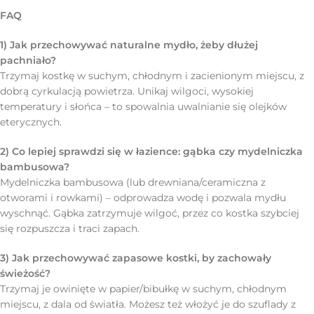
FAQ
1) Jak przechowywać naturalne mydło, żeby dłużej
pachniało?
Trzymaj kostkę w suchym, chłodnym i zacienionym miejscu, z
dobrą cyrkulacją powietrza. Unikaj wilgoci, wysokiej
temperatury i słońca – to spowalnia uwalnianie się olejków
eterycznych.
2) Co lepiej sprawdzi się w łazience: gąbka czy mydelniczka
bambusowa?
Mydelniczka bambusowa (lub drewniana/ceramiczna z
otworami i rowkami) – odprowadza wodę i pozwala mydłu
wyschnąć. Gąbka zatrzymuje wilgoć, przez co kostka szybciej
się rozpuszcza i traci zapach.
3) Jak przechowywać zapasowe kostki, by zachowały
świeżość?
Trzymaj je owinięte w papier/bibułkę w suchym, chłodnym
miejscu, z dala od światła. Możesz też włożyć je do szuflady z