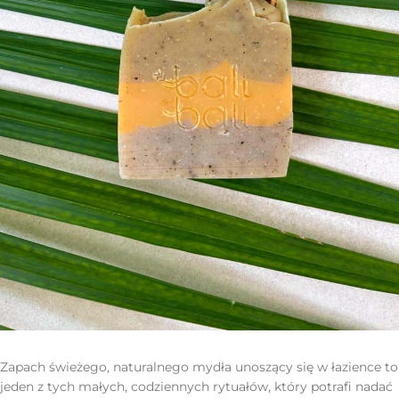
Zapach świeżego, naturalnego mydła unoszący się w łazience to
jeden z tych małych, codziennych rytuałów, który potrafi nadać