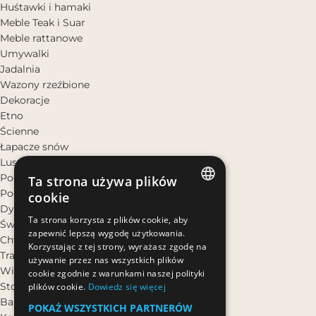
Huśtawki i hamaki
Meble Teak i Suar
Meble rattanowe
Umywalki
Jadalnia
Wazony rzeźbione
Dekoracje
Etno
Ścienne
Łapacze snów
Lustra rattanowe
Podkładki na stół
Ta strona używa plików
Podstawki
cookie
Dywany
POLISH
Ta strona korzysta z plików cookie, aby
Świeczniki i świece
zapewnić lepszą wygodę użytkowania.
POLISH
Chwosty dekoracyjne
Korzystając z tej strony, wyrażasz zgodę na
Trawy dekoracyjne
używanie przez nas wszystkich plików
Wieszaki rattanowe
cookie zgodnie z warunkami naszej polityki
Stojące
plików cookie.
Dowiedz się więcej
Bali Bali Spa
POKAŻ WSZYSTKICH PARTNERÓW