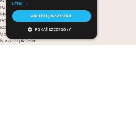
Kadzidełka zapachowe
(715) →
Palo Santo
Mydła naturalne
AKCEPTUJ WSZYSTKIE
POMYSŁ NA PREZENT
KOBIETA
POKAŻ SZCZEGÓŁY
Ubrania
Narzutki plażowe
Sukienki Boho
Pareo plażowe
Komplety Damskie
Stroje Kąpielowe
Torebki i plecaki
Nakrycia głowy
Ozdoby do włosów
Paski
Biżuteria
Bransoletki na rękę
Bransoletki na nogę
Naszyjniki
Kolczyki
Pierścionki